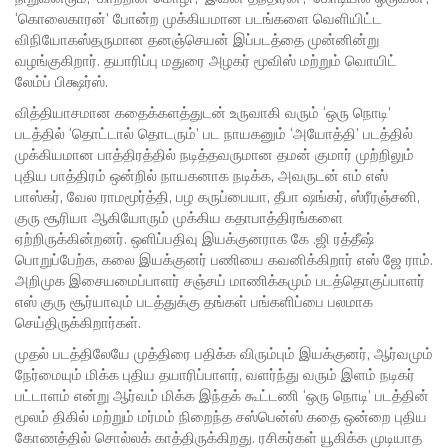
‘கொலைகாரன்’ போன்ற முக்கியமான படங்களை வெளியிட்ட
விநியோகஸ்தருமான தனஞ்செயன் இப்படத்தை முன்னின்று
வழங்குகிறார். தயாரிப்பு மதுரை அழகர் மூவிஸ் மற்றும் வொயிட்
லேம்ப் பிக்ஷர்ஸ்.
வித்தியாசமான கதைக்களத்துடன் உருவாகி வரும் ‘ஒரு நொடி’
படத்தில் ‘தொட்டால் தொடரும்’ பட நாயகனும் ‘அயோத்தி’ படத்தில்
முக்கியமான பாத்திரத்தில் நடித்தவருமான தமன் குமார் முற்றிலும்
புதிய பாத்திரம் ஒன்றில் நாயகனாக நடிக்க, அவருடன் எம் எஸ்
பாஸ்கர், வேல ராமமூர்த்தி, பழ கருப்பையா, தீபா ஷங்கர், ஸ்ரீரஞ்சனி,
குரு சூரியா ஆகியோரும் முக்கிய கதாபாத்திரங்களை
ஏற்றிருக்கின்றனர். ஒளிப்பதிவு இயக்குனராக கே .ஜி ரத்தீஷ்
பொறுப்பேற்க, கலை இயக்குனர் பணியை கவனிக்கிறார் எஸ் ஜே ராம்.
அறிமுக இசையமைப்பாளர் சஞ்சய் மாணிக்கமும் படத்தொகுப்பாளர்
எஸ் குரு சூர்யாவும் படத்துக்கு தங்கள் பங்களிப்பை பலமாக
செய்திருக்கிறார்கள்.
முதல் படத்திலேயே முத்திரை பதிக்க விரும்பும் இயக்குனர், ஆர்வமும்
நேர்மையும் மிக்க புதிய தயாரிப்பாளர், வளர்ந்து வரும் இளம் நடிகர்
பட்டாளம் என்று ஆர்வம் மிக்க இந்தக் கூட்டணி ‘ஒரு நொடி’ படத்தின்
மூலம் திகில் மற்றும் மர்மம் நிறைந்த சஸ்பென்ஸ் கதை ஒன்றை புதிய
கோணத்தில் சொல்லக் காத்திருக்கிறது. ரசிகர்கள் யூகிக்க முடியாத