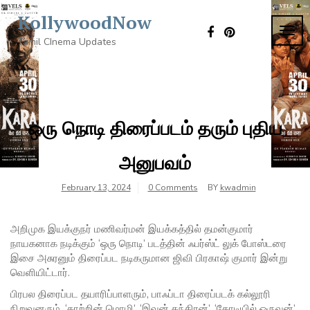
Skip
KollywoodNow
to
TOG
content
Tamil CInema Updates
NAVI
ஒரு நொடி திரைப்படம் தரும் புதிய
அனுபவம்
February 13, 2024
0 Comments
BY
kwadmin
அறிமுக இயக்குநர் மணிவர்மன் இயக்கத்தில் தமன்குமார்
நாயகனாக நடிக்கும் ‘ஒரு நொடி’ படத்தின் ஃபர்ஸ்ட் லுக் போஸ்டரை
இசை அசுரனும் திரைப்பட நடிகருமான ஜிவி பிரகாஷ் குமார் இன்று
வெளியிட்டார்.
பிரபல திரைப்பட தயாரிப்பாளரும், பாஃப்டா திரைப்படக் கல்லூரி
நிறுவனரும், ‘காற்றின் மொழி’, ‘இவன் தந்திரன்’, ‘கோடியில் ஒருவன்’,