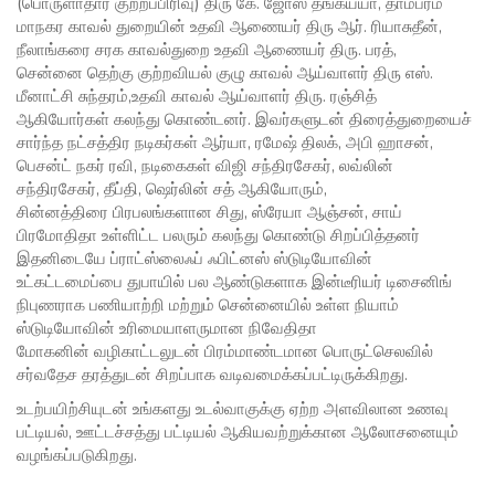
(பொருளாதார குற்றப்பிரிவு) திரு கே. ஜோஸ் தங்கய்யா, தாம்பரம்
மாநகர காவல் துறையின் உதவி ஆணையர் திரு ஆர். ரியாசுதீன்,
நீலாங்கரை சரக காவல்துறை உதவி ஆணையர் திரு. பரத்,
சென்னை தெற்கு குற்றவியல் குழு காவல் ஆய்வாளர் திரு எஸ்.
மீனாட்சி சுந்தரம்,உதவி காவல் ஆய்வாளர் திரு. ரஞ்சித்
ஆகியோர்கள் கலந்து கொண்டனர். இவர்களுடன் திரைத்துறையைச்
சார்ந்த நட்சத்திர நடிகர்கள் ஆர்யா, ரமேஷ் திலக், அபி ஹாசன்,
பெசன்ட் நகர் ரவி, நடிகைகள் விஜி சந்திரசேகர், லவ்லின்
சந்திரசேகர், தீப்தி, ஷெர்லின் சத் ஆகியோரும்,
சின்னத்திரை பிரபலங்களான சிது, ஸ்ரேயா ஆஞ்சன், சாய்
பிரமோதிதா உள்ளிட்ட பலரும் கலந்து கொண்டு சிறப்பித்தனர்
இதனிடையே ப்ராட்ஸ்லைஃப் ஃபிட்னஸ் ஸ்டுடியோவின்
உட்கட்டமைப்பை துபாயில் பல ஆண்டுகளாக இன்டீரியர் டிசைனிங்
நிபுணராக பணியாற்றி மற்றும் சென்னையில் உள்ள நியாம்
ஸ்டுடியோவின் உரிமையாளருமான நிவேதிதா
மோகனின் வழிகாட்டலுடன் பிரம்மாண்டமான பொருட்செலவில்
சர்வதேச தரத்துடன் சிறப்பாக வடிவமைக்கப்பட்டிருக்கிறது.
உடற்பயிற்சியுடன் உங்களது உடல்வாகுக்கு ஏற்ற அளவிலான உணவு
பட்டியல், ஊட்டச்சத்து பட்டியல் ஆகியவற்றுக்கான ஆலோசனையும்
வழங்கப்படுகிறது.