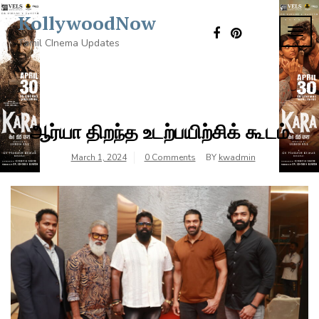
Skip
KollywoodNow
to
TOG
content
Tamil CInema Updates
NAVI
ஆர்யா திறந்த உடற்பயிற்சிக் கூடம்
March 1, 2024
0 Comments
BY
kwadmin