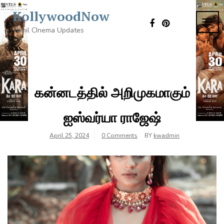
Skip
KollywoodNow
to
TOG
content
Tamil CInema Updates
NAVI
கன்னடத்தில் அறிமுகமாகும்
ஐஸ்வர்யா ராஜேஷ்
April 25, 2024
0 Comments
BY
kwadmin