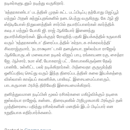
நடிகர்களுடனும் நடித்து வருகிறார்.
‘உத்தரகாண்டா’ படத்தின் முதல் கட்ட படப்பிடிப்பு தற்போது பிஜப்பூர்
மற்றும் அதன் சுற்றுப்புறங்களில் நடைபெற்று வருகிறது. கே ஆர் ஜி
ஸ்டுடியோஸ் நிறுவனத்தின் சார்பில் தயாரிப்பாளர்கள் கார்த்திக்
கவுடா மற்றும் யோகி ஜி. ராஜ் ஆகியோர் இணைந்து
தயாரிக்கிறார்கள். இயக்குநர் ரோஹித் பதகி இயக்கத்தில் உருவாகி
வரும் ‘உத்தரகாண்டா’ திரைப்படத்தில் ‘கர்நாடக சக்கரவர்த்தி’
சிவராஜ்குமார், ‘நடராக்ஷசா’ டாலி தனஞ்சயா, ஐஸ்வர்யா ராஜேஷ்
ஆகியோருடன் மலையாள நடிகர் விஜய் பாபு, ரங்காயண ரகு, சைத்ரா
ஜே. ஆச்சார், உமா ஸ்ரீ, யோகராஜ் பட் , கோபாலகிருஷ்ண தேஷ்
பாண்டே உள்ளிட்ட பலர் நடிக்கிறார்கள். அத்வைதா குருமூர்த்தி
ஒளிப்பதிவு செய்து வரும் இந்த திரைப்படத்தின் கலை இயக்கத்தை
விஸ்வாஸ் காஷ்யப் கவனிக்க, பாலிவுட் இசையமைப்பாளரும்,
பாடகருமான அமித் திரிவேதி இசையமைக்கிறார்.
தனித்துவமான நடிப்பின் மூலம் ரசிகர்களை மகிழ்விக்கும் நடிகை
ஐஸ்வர்யா ராஜேஷ், கன்னட திரையுலகில் அறிமுகமாகி அங்கும் தன்
முத்திரையை பதித்து ரசிகர்களின் மனதில் இடம் பிடிப்பார் என
உறுதியாக எதிர்பார்க்கலாம்.