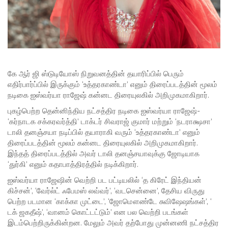
கே ஆர் ஜி ஸ்டுடியோஸ் நிறுவனத்தின் தயாரிப்பில் பெரும்
எதிர்பார்ப்பில் இருக்கும் ‘உத்தரகாண்டா’ எனும் திரைப்படத்தின் மூலம்
நடிகை ஐஸ்வர்யா ராஜேஷ் கன்னட திரையுலகில் அறிமுகமாகிறார்.
புகழ்பெற்ற தென்னிந்திய நட்சத்திர நடிகை ஐஸ்வர்யா ராஜேஷ்-
‘கர்நாடக சக்கரவர்த்தி’ டாக்டர் சிவராஜ் குமார் மற்றும் ‘நடராக்ஷசா’
டாலி தனஞ்சயா நடிப்பில் தயாராகி வரும் ‘உத்தரகாண்டா’ எனும்
திரைப்படத்தின் மூலம் கன்னட திரையுலகில் அறிமுகமாகிறார்.
இந்தத் திரைப்படத்தில் அவர் டாலி தனஞ்சயாவுக்கு ஜோடியாக
‘துர்கி’ எனும் கதாபாத்திரத்தில் நடிக்கிறார்.
ஐஸ்வர்யா ராஜேஷின் வெற்றி பட பட்டியலில் ‘த கிரேட் இந்தியன்
கிச்சன்’, ‘வேர்ல்ட் ஃபேமஸ் லவ்வர்’, ‘வடசென்னை’, தேசிய விருது
பெற்ற படமான ‘காக்கா முட்டை’, ‘ஜோமௌண்டே சுவிஷேஷங்கள்’, ‘
டக் ஜகதீஷ்’, ‘வானம் கொட்டட்டும்’ என பல வெற்றி படங்கள்
இடம்பெற்றிருக்கின்றன. மேலும் அவர் தற்போது முன்னணி நட்சத்திர