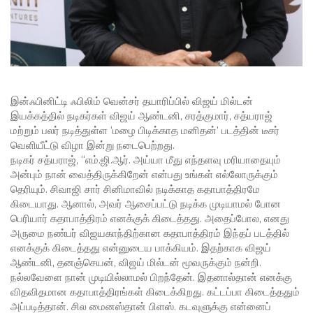
இன்ஃபினிட்டி ஃபிலிம் வென்சர் தயாரிப்பில் விஜய் மில்டன்
இயக்கத்தில் நடிகர்கள் விஜய் ஆண்டனி, சரத்குமார், சத்யராஜ்
மற்றும் பலர் நடித்துள்ள ‘மழை பிடிக்காத மனிதன்’ படத்தின் டீசர்
வெளியீட்டு விழா இன்று நடைபெற்றது.
நடிகர் சத்யராஜ், “எம்.ஜி.ஆர். அய்யா மீது எந்தளவு மரியாதையும்
அன்பும் நான் வைத்திருக்கிறேன் என்பது உங்கள் எல்லோருக்கும்
தெரியும். சிவாஜி சார் சினிமாவில் நடிக்காத கதாபாத்திரமே
கிடையாது. ஆனால், அவர் ஆசைப்பட்டு நடிக்க முடியாமல் போன
பெரியார் கதாபாத்திரம் எனக்குக் கிடைத்தது. அதைப்போல, எனது
அருமை நண்பர் விஜயகாந்திற்கான கதாபாத்திரம் இந்தப் படத்தில்
எனக்குக் கிடைத்தது என்னுடைய பாக்கியம். இதற்காக விஜய்
ஆண்டனி, தனஞ்செயன், விஜய் மில்டன் மூவருக்கும் நன்றி.
நல்லவேளை நான் முடியில்லாமல் பிறந்தேன். இதனால்தான் எனக்கு
விதவிதமான கதாபாத்திரங்கள் கிடைக்கிறது. கட்டப்பா கிடைத்ததும்
அப்படித்தான். சில மைனஸ்தான் பிளஸ். கடவுளுக்கு என்னைப்