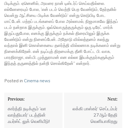
பிடிக்கும். ஏனெனில், அவரை நான் டிஸ்டர்ப் செய்வதில்லை.
எல்லோரையும் போல, ‘என் படம் வெற்றி பெற வேண்டும், தேர்தலில்
வென்று ஆட்சியை பிடிக்க வேண்டும்’ என்று கெடுபிடி போட
மாட்டேன். மற்றப் படங்களைப் போல அல்லாமல், நிஜமாகவே இந்தப்
படம் நன்றாக இருக்கும். ஒவ்வொருத்தருக்கும் ஒரு டிரேட் மார்க்
இருப்பதுபோல, எனக்கு இருக்கும் நக்கல் திரையிலும் இருக்க
வேண்டும் என்று நினைப்பேன். அதோடு வில்லத்தனம் கலந்து
வந்தால் இனி கொள்கையை தளர்த்தி வில்லனாக நடிக்கலாம் என்று
நினைக்கிறேன். என் நடிப்புத் திறமைக்கு தீனி போட்ட பி. வாசு,
பாரதிராஜா, எஸ்.பி. முத்துராமன் என எல்லா இயக்குநர்களுக்கும்
இந்தத் தருணத்தில் நன்றி சொல்கிறேன்” என்றார்.
Posted in
Cinema news
Post
Previous:
Next:
navigation
கார்த்தி நடிக்கும் ‘வா
லக்கி பாஸ்கர்’ செப்டம்பர்
வாத்தியார்’ படத்தின்
27ஆம் தேதி
ஃபர்ஸ்ட் லுக் வெளியீடு!
வெளியாகிறது