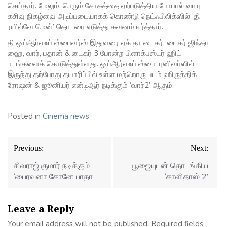
செய்தார். மேலும், பெரும் சோகத்தை ஏற்படுத்திய போபால் வாயு
கசிவு நிகழ்வை அடிப்படையாகக் கொண்டு நெட்ஃபிலிக்ஸில் ‘தி
ரயில்வே மென்’ தொடரை எடுத்து கவனம் ஈர்த்தார்.
தி ஒய்ஆர்எஃப் ஸ்பைவர்ஸ் இதுவரை ஏக் தா டைகர், டைகர் ஜிந்தா
ஹை, வார், பதான் & டைகர் 3 போன்ற பிளாக்பஸ்டர் ஹிட்
படங்களைக் கொடுத்துள்ளது. ஒய்ஆர்எஃப் ஸ்பை யுனிவர்ஸில்
இருந்து தற்போது தயாரிப்பில் உள்ள மற்றொரு படம் ஹிருத்திக்
ரோஷன் & ஜூனியர் என்டிஆர் நடிக்கும் ‘வார்2’ ஆகும்.
Posted in
Cinema news
Post
Previous:
Next:
navigation
சிவராஜ் குமார் நடிக்கும்
பூஜையுடன் தொடங்கிய
‘பைரவனா கோனே பாதா
‘காளிதாஸ் 2’
Leave a Reply
Your email address will not be published.
Required fields