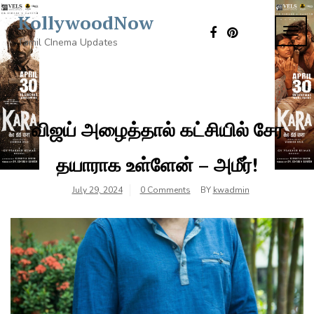
Skip
KollywoodNow
to
TOG
content
Tamil CInema Updates
NAVI
விஜய் அழைத்தால் கட்சியில் சேர
தயாராக உள்ளேன் – அமீர்!
July 29, 2024
0 Comments
BY
kwadmin