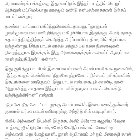
ரொமாண்டிக் பக்கத்தை இது காட்டும். இந்தப் படத்தில் வெறும்
ஆக்‌ஷன் மட்டுமல்லாது காதலும் உண்டு என்பதற்காகதான் இந்தப்
பாடல்” என்றார்.
தமன்னா பாட்டியா பகிர்ந்துகொண்டதாவது, “ஜானுடன்
முதல்முறையாக பணிபுரிந்தது மகிழ்ச்சியாக இருந்தது. அவர் தனது
கதாபாத்திரத்திற்குக் கொடுத்த அர்ப்பணிப்பு திரையில் சிறப்பாக
வந்துள்ளது. இந்த பாடல் காதல் மற்றும் பல நல்ல நினைவுகள்
நிறைந்ததாக இருக்கும். இது அனைவருக்கும் கனெக்ட் ஆகும் என
நான் நம்புகிறேன்!” என்றார்.
இது குறித்து பாடலின் இசையமைப்பாளர் அமல் மாலிக் கூறுகையில்,
“இந்த காதல் மெல்லிசை ‘நீதானே நீதானே…’ நிச்சயம் ரசிகர்களின்
இதயங்களை ஊடுருவும். இது பாடல் என்பதையும் தாண்டி, நான்
அனுபவித்த காதலை இந்தப் பாடலில் முழுமையாகக் கொண்டு
வந்திருக்கிறேன்” என்றார்.
‘நீதானே நீதானே…’ பாடலுக்கு அமல் மாலிக் இசையமைத்துள்ளார்.
குணால் வர்மா பாடல் வரிகளுக்கு அர்ஜித் சிங் பாடியுள்ளார்.
நிகில் அத்வானி இயக்கி இருக்க, அசீம் அரோரா எழுதிய ‘வேதா’
படத்தை ஜீ ஸ்டுடியோஸ், உமேஷ் கேஆர் பன்சால், மோனிஷா
அத்வானி, மது போஜ்வானி, ஜான் ஆபிரகாம் மற்றும் மீனாக்ஷி தாஸ்