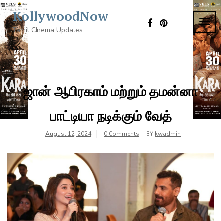
Skip
KollywoodNow
to
TOG
content
Tamil CInema Updates
NAVI
ஜான் ஆபிரகாம் மற்றும் தமன்னா
பாட்டியா நடிக்கும் வேத்
August 12, 2024
0 Comments
BY
kwadmin