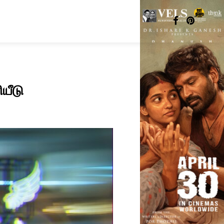
ியீடு