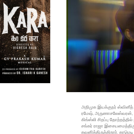
அறிமுக இயக்குநர் ஸ்வினீத் எ
ரமேஷ், அருணாசலேஸ்வரன், ரெஞ
கிங்ஸ்லி சிறப்பு தோற்றத்தில்
சங்கர் ராஜா இசையமைத்திர
கவனித்திருக்கிறார். காமெடி