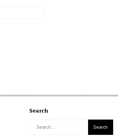
Search
Search
for: