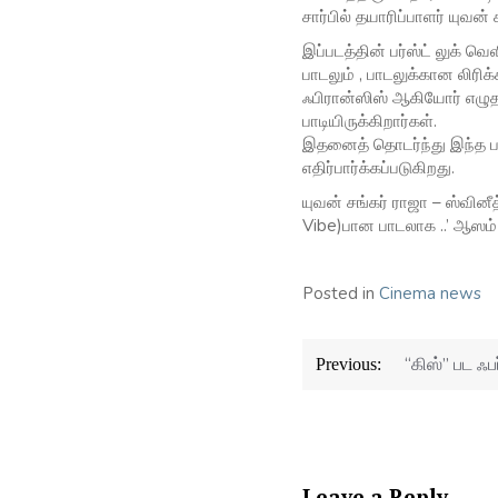
சார்பில் தயாரிப்பாளர் யுவன் 
இப்படத்தின் பர்ஸ்ட் லுக் வ
பாடலும் , பாடலுக்கான லிரிக
ஃபிரான்ஸிஸ் ஆகியோர் எழு
பாடியிருக்கிறார்கள்.
இதனைத் தொடர்ந்து இந்த படத
எதிர்பார்க்கப்படுகிறது.
யுவன் சங்கர் ராஜா – ஸ்வின
Vibe)பான பாடலாக ..’ ஆஸம் க
Posted in
Cinema news
Post
“கிஸ்” பட ஃப
Previous:
navigation
Leave a Reply