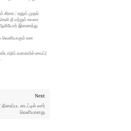
 கிஸா..’ எனும் முதல்
கெலி தீ மற்றும் கானா
ரோ ஆகியோர் இணைந்து
மாக வெளியாகும் என
ொண்டாடும் வகையில் வைப்(
.
Next:
” திரைப்பட டைட்டில் டீசர்
வெளியானது