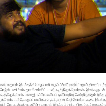
ஸ். சுகுமார் இயக்கத்தில் உருவாகி வரும் ‘ஸ்வீட்ஹார்ட்’ எனும் திரைப்படத
்சி பணிக்கர், துளசி உள்ளிட்ட பலர் நடித்திருக்கிறார்கள். இவர்களுடன்
 நடித்திருக்கிறார். பாலாஜி சுப்பிரமணியம் ஒளிப்பதிவு செய்திருக்கும் இந்த
ுக்கிறார். படத்தொகுப்பு பணிகளை தமிழரசன் மேற்கொள்ள, கலை இயக்கத
 வித் ரொமான்டிக் ஜானரில் தயாராகி இருக்கும் இந்த திரைப்படத்தை ஒய் எ