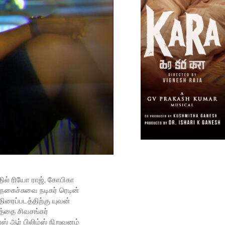
்தில் ரியோ ராஜ், கோபிகா
 நகைச்சுவை நடிகர் ரெடின்
 திரைப்படத்திற்கு யுவன்
்தை சிவசங்கர்
ஸ் ஆர் பிலிம்ஸ் நிறுவனம்