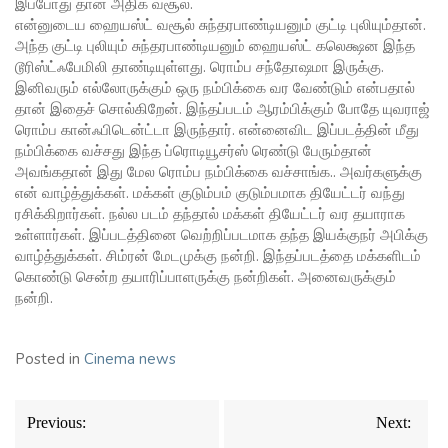
இப்போது தான் அதிக வசூல்.
என்னுடைய ஹையஸ்ட் வசூல் சுந்தரபாண்டியனும் குட்டி புலியும்தான்.
அந்த குட்டி புலியும் சுந்தரபாண்டியனும் ஹையஸ்ட் கலெக்ஷன இந்த
டூரிஸ்ட்ஃபேமிலி தாண்டியுள்ளது. ரொம்ப சந்தோஷமா இருக்கு.
இனிவரும் எல்லோருக்கும் ஒரு நம்பிக்கை வர வேண்டும் என்பதால்
தான் இதைச் சொல்கிறேன். இந்தப்படம் ஆரம்பிக்கும் போதே யுவராஜ்
ரொம்ப கான்ஃபிடென்ட்டா இருந்தார். என்னைவிட இப்படத்தின் மீது
நம்பிக்கை வச்சது இந்த ப்ரொடியூசர்ஸ் ரெண்டு பேரும்தான்
அவங்கதான் இது மேல ரொம்ப நம்பிக்கை வச்சாங்க.. அவர்களுக்கு
என் வாழ்த்துக்கள். மக்கள் குடும்பம் குடும்பமாக தியேட்டர் வந்து
ரசிக்கிறார்கள். நல்ல படம் தந்தால் மக்கள் தியேட்டர் வர தயாராக
உள்ளார்கள். இப்படத்தினை வெற்றிப்படமாக தந்த இயக்குநர் அபிக்கு
வாழ்த்துக்கள். சிம்ரன் மேடமுக்கு நன்றி. இந்தப்படத்தை மக்களிடம்
கொண்டு சென்ற தயாரிப்பாளருக்கு நன்றிகள். அனைவருக்கும்
நன்றி.
Posted in
Cinema news
Post
Previous:
Next:
navigation