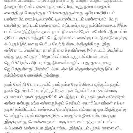
எடுக்க வேண்டும், அப்போது தான் அது வெற்றி பெறும். இந்தப்படம்
நிறையப்பேரின் கனவை நனவாக்கியுள்ளது, நல்ல கதைகள்
வைத்திருப்போருக்கு நம்பிக்கை தந்துள்ளது. ஒரே மாதிரி படம்
பண்ண வேணாம் டிஃபரண்ட் டிஃபரண்டா படம் பண்ணலாம், வேறு
மாதிரி ஜானர் படம் பண்ணலாம் அப்படின்ற ஒரு நம்பிக்கையை, இந்த
படம் கொடுத்திருக்கதான் நான் நினைக்கிறேன். ஃபேமிலி ஆடியன்ஸ்
தியேட்டருக்கு வந்துகிட்டே இருக்காங்க. எனக்கு பல ஆண்டுகளுக்கு
அப்புறம் இவ்வளவு பெரிய வெற்றி கிடைத்திருக்கிறது. இது
என்னோட வெற்றியா நான் நினைக்கவில்லை. இந்த படம் வெற்றிய
வந்து ஒரு சசிகுமார் ஜெயிச்சுட்டான். ஒரு மில்லியன் டாலர்
ஜெயிச்சிருச்சு அப்படின்னு நினைக்காதீங்க. புது தலைமுறை
ஜெயித்துள்ளது. தோல்வி அடைஞ்ச இயக்குனர்களுக்கு இப்படம்
நம்பிக்கை கொடுத்திருக்கிறது.
நாம் வெற்றி பெற, முதலில் நாம் நம்ம தோல்வியை ஒத்துக்கணும்.
நான் தோல்வி அடைஞ்சிருக்கேன். என் தோல்வியை ஒவ்வொரு
தடவையும் நான் ஒத்துக்கிட்டேன். இந்த படம் முதல் நாள் கலெக்ஷன்
என்ன என்பது உங்க எல்லாருக்கும் தெரியும். தயாரிப்பாளர்கள் எல்லா
நடிகர்கள்கிட்டயும் உண்மைய சொல்லுங்க, எவ்வளவு ஓடி இருக்குன்னு
சொல்லுங்க, ஏன் மறைக்கறீங்க… மறைக்காதீங்க எவ்வளவு ஓடி
இருக்குன்னு சொன்னாதான் யாரும் சம்பளம் ஏத்த மாட்டாங்க..
அப்பதான் உண்மையா இருப்பாங்க… இந்தப்படம் முதல் நாளை விட