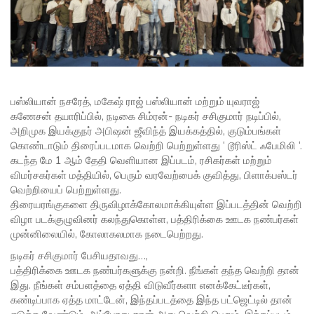
பஸ்லியான் நசரேத், மகேஷ் ராஜ் பஸ்லியான் மற்றும் யுவராஜ்
கணேசன் தயாரிப்பில், நடிகை சிம்ரன்- நடிகர் சசிகுமார் நடிப்பில்,
அறிமுக இயக்குநர் அபிஷன் ஜீவிந்த் இயக்கத்தில், குடும்பங்கள்
கொண்டாடும் திரைப்படமாக வெற்றி பெற்றுள்ளது ‘ டூரிஸ்ட் ஃபேமிலி ‘.
கடந்த மே 1 ஆம் தேதி வெளியான இப்படம், ரசிகர்கள் மற்றும்
விமர்சகர்கள் மத்தியில், பெரும் வரவேற்பைக் குவித்து, பிளாக்பஸ்டர்
வெற்றியைப் பெற்றுள்ளது.
திரையரங்குகளை திருவிழாக்கோலமாக்கியுள்ள இப்படத்தின் வெற்றி
விழா படக்குழுவினர் கலந்துகொள்ள, பத்திரிக்கை ஊடக நண்பர்கள்
முன்னிலையில், கோலாகலமாக நடைபெற்றது.
நடிகர் சசிகுமார் பேசியதாவது…,
பத்திரிக்கை ஊடக நண்பர்களுக்கு நன்றி. நீங்கள் தந்த வெற்றி தான்
இது. நீங்கள் சம்பளத்தை ஏத்தி விடுவீர்களா எனக்கேட்டீர்கள்,
கண்டிப்பாக ஏத்த மாட்டேன், இந்தப்படத்தை இந்த பட்ஜெட்டில் தான்