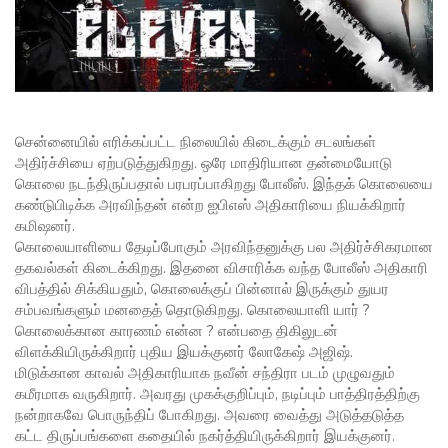
சென்னையில் எரிக்கப்பட்ட நிலையில் கிடைக்கும் சடலங்கள்
அதிர்ச்சியை ஏற்படுத்துகிறது. ஒரே மாதிரியான தன்மையோடு
கொலை நடந்திருப்பதால் பரபரப்பாகிறது போலீஸ். இந்தக் கொலையை
கண்டுபிடிக்க அரவிந்தன் என்ற ஐபிஎஸ் அதிகாரியை நியக்கிறார்
கமிஷனர்.
கொலையாளியை தேடிப்போகும் அரவிந்தனுக்கு பல அதிர்ச்சிகரமான
தகவல்கள் கிடைக்கிறது. இதனை விசாரிக்க வந்த போலீஸ் அதிகாரி
விபத்தில் சிக்கியதும், கொலைக்குப் பின்னால் இருக்கும் துயர
சம்பவங்களும் மனதைத் தொடுகிறது. கொலையாளி யார் ?
கொலைக்கான காரணம் என்ன ? என்பதை திகிலுடன்
விளக்கியிருக்கிறார் புதிய இயக்குனர் லோகேஷ் அஜிஷ்.
மிடுக்கான காவல் அதிகாரியாக நவீன் சந்திரா படம் முழுவதும்
கமீரமாக வருகிறார். அவரது முகக்குறிப்பும், நடிப்பும் பாத்திரத்திற்கு
நன்றாகவே பொருந்திப் போகிறது. அவரை வைத்து அடுத்தடுத்த
கட்ட திருப்பங்களை கதையில் நகர்த்தியிருக்கிறார் இயக்குனர்.