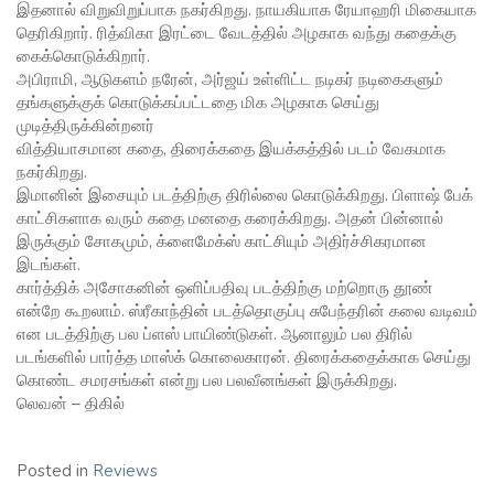
இதனால் விறுவிறுப்பாக நகர்கிறது. நாயகியாக ரேயாஹரி மிகையாக
தெரிகிறார். ரித்விகா இரட்டை வேடத்தில் அழகாக வந்து கதைக்கு
கைக்கொடுக்கிறார்.
அபிராமி, ஆடுகளம் நரேன், அர்ஜய் உள்ளிட்ட நடிகர் நடிகைகளும்
தங்களுக்குக் கொடுக்கப்பட்டதை மிக அழகாக செய்து
முடித்திருக்கின்றனர்
வித்தியாசமான கதை, திரைக்கதை இயக்கத்தில் படம் வேகமாக
நகர்கிறது.
இமானின் இசையும் படத்திற்கு திரில்லை கொடுக்கிறது. பிளாஷ் பேக்
காட்சிகளாக வரும் கதை மனதை கரைக்கிறது. அதன் பின்னால்
இருக்கும் சோகமும், க்ளைமேக்ஸ் காட்சியும் அதிர்ச்சிகரமான
இடங்கள்.
கார்த்திக் அசோகனின் ஒளிப்பதிவு படத்திற்கு மற்றொரு தூண்
என்றே கூறலாம். ஸ்ரீகாந்தின் படத்தொகுப்பு சுபேந்தரின் கலை வடிவம்
என படத்திற்கு பல ப்ளஸ் பாயிண்டுகள். ஆனாலும் பல திரில்
படங்களில் பார்த்த மாஸ்க் கொலைகாரன். திரைக்கதைக்காக செய்து
கொண்ட சமரசங்கள் என்று பல பலவீனங்கள் இருக்கிறது.
லெவன் – திகில்
Posted in
Reviews