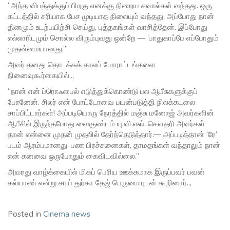
“அந்த விபத்துக்குப் பிறகு எனக்கு நிறைய சவால்கள் வந்தது. ஒரு
கட்டத்தில் சரியாக பேச முடியாத நிலையும் வந்தது. அப்போது நான்
தினமும் உடற்பயிற்சி செய்து, புத்தகங்கள் வாசித்தேன். இப்போது
எல்லாரிடமும் சொல்ல விரும்புவது ஒன்றே — ‘பாதுகாப்பே எப்போதும்
முதன்மையானது.’”
அவர் தனது தொடக்கக் காலப் போராட்டங்களை
நினைவுகூர்கையில்..,
“நான் என் ப்ரொஃபைல் எடுத்துக்கொண்டு பல ஆபீசுகளுக்குப்
போனேன். சிலர் என் போட்டோவை பயன்படுத்தி நிலக்கடலை
சாப்பிட்டார்கள்! அப்படியொரு நேரத்தில் மஞ்சு மனோஜ் அவர்களின்
ஆபீசில் இருந்தபோது வைகுண்டம் யு.வி.எஸ். சௌதரி அவர்கள்
தான் என்னை முதன் முதலில் தேர்ந்தெடுத்தார்.— அப்படித்தான் ‘ரே’
படம் ஆரம்பமானது. பண பிரச்சனைகள், தாமதங்கள் வந்தாலும் நான்
என் கனவை ஒருபோதும் கைவிடவில்லை.”
அவரது வாழ்க்கையில் மிகப் பெரிய ஊக்கமாக இருப்பவர் பவன்
கல்யாண் என்று சாய் துர்கா தேஜ் பெருமையுடன் கூறினார்..,
Posted in
Cinema news