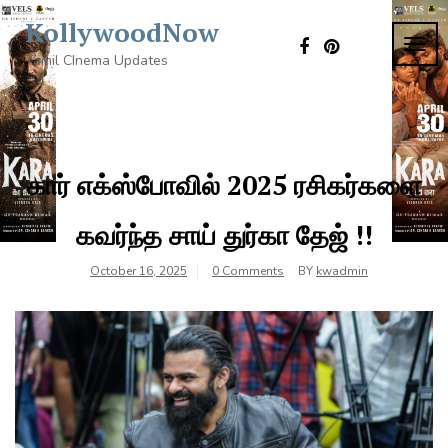
Skip
KollywoodNow
to
TOG
content
Tamil CInema Updates
NAVI
கார் எக்ஸ்போவில் 2025 ரசிகர்களை
கவர்ந்த சாய் துர்கா தேஜ் !!
October 16, 2025
0 Comments
BY
kwadmin