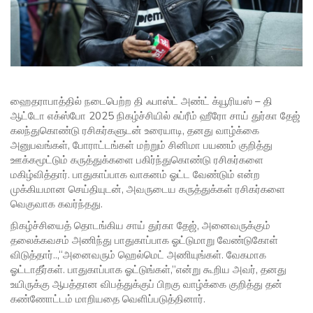
ஹைதராபாத்தில் நடைபெற்ற தி ஃபாஸ்ட் அண்ட் க்யூரியஸ் – தி
ஆட்டோ எக்ஸ்போ 2025 நிகழ்ச்சியில் சுப்ரீம் ஹீரோ சாய் துர்கா தேஜ்
கலந்துகொண்டு ரசிகர்களுடன் உரையாடி, தனது வாழ்க்கை
அனுபவங்கள், போராட்டங்கள் மற்றும் சினிமா பயணம் குறித்து
ஊக்கமூட்டும் கருத்துக்களை பகிர்ந்துகொண்டு ரசிகர்களை
மகிழ்வித்தார். பாதுகாப்பாக வாகனம் ஓட்ட வேண்டும் என்ற
முக்கியமான செய்தியுடன், அவருடைய கருத்துக்கள் ரசிகர்களை
வெகுவாக கவர்ந்தது.
நிகழ்ச்சியைத் தொடங்கிய சாய் துர்கா தேஜ், அனைவருக்கும்
தலைக்கவசம் அணிந்து பாதுகாப்பாக ஓட்டுமாறு வேண்டுகோள்
விடுத்தார்..,“அனைவரும் ஹெல்மெட் அணியுங்கள். வேகமாக
ஓட்டாதீர்கள். பாதுகாப்பாக ஓட்டுங்கள்,”என்று கூறிய அவர், தனது
உயிருக்கு ஆபத்தான விபத்துக்குப் பிறகு வாழ்க்கை குறித்து தன்
கண்ணோட்டம் மாறியதை வெளிப்படுத்தினார்.