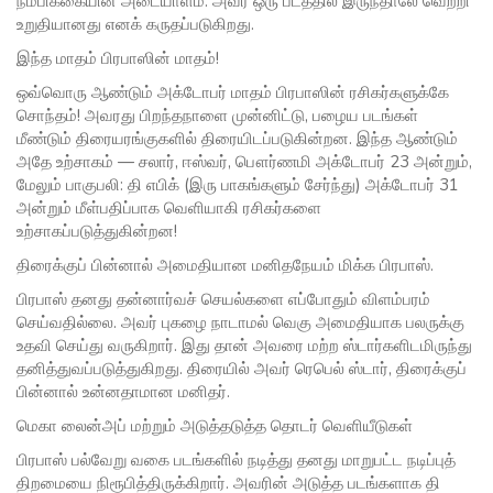
நம்பிக்கையின் அடையாளம். அவர் ஒரு படத்தில் இருந்தாலே வெற்றி
உறுதியானது எனக் கருதப்படுகிறது.
இந்த மாதம் பிரபாஸின் மாதம்!
ஒவ்வொரு ஆண்டும் அக்டோபர் மாதம் பிரபாஸின் ரசிகர்களுக்கே
சொந்தம்! அவரது பிறந்தநாளை முன்னிட்டு, பழைய படங்கள்
மீண்டும் திரையரங்குகளில் திரையிடப்படுகின்றன. இந்த ஆண்டும்
அதே உற்சாகம் — சலார், ஈஸ்வர், பௌர்ணமி அக்டோபர் 23 அன்றும்,
மேலும் பாகுபலி: தி எபிக் (இரு பாகங்களும் சேர்ந்து) அக்டோபர் 31
அன்றும் மீள்பதிப்பாக வெளியாகி ரசிகர்களை
உற்சாகப்படுத்துகின்றன!
திரைக்குப் பின்னால் அமைதியான மனிதநேயம் மிக்க பிரபாஸ்.
பிரபாஸ் தனது தன்னார்வச் செயல்களை எப்போதும் விளம்பரம்
செய்வதில்லை. அவர் புகழை நாடாமல் வெகு அமைதியாக பலருக்கு
உதவி செய்து வருகிறார். இது தான் அவரை மற்ற ஸ்டார்களிடமிருந்து
தனித்துவப்படுத்துகிறது. திரையில் அவர் ரெபெல் ஸ்டார், திரைக்குப்
பின்னால் உன்னதாமான மனிதர்.
மெகா லைன்அப் மற்றும் அடுத்தடுத்த தொடர் வெளியீடுகள்
பிரபாஸ் பல்வேறு வகை படங்களில் நடித்து தனது மாறுபட்ட நடிப்புத்
திறமையை நிரூபித்திருக்கிறார். அவரின் அடுத்த படங்களாக தி