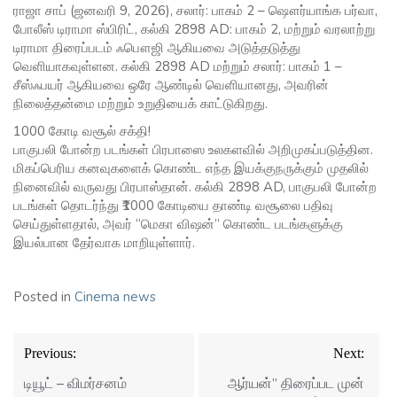
ராஜா சாப் (ஜனவரி 9, 2026), சலார்: பாகம் 2 – ஷௌர்யாங்க பர்வா,
போலீஸ் டிராமா ஸ்பிரிட், கல்கி 2898 AD: பாகம் 2, மற்றும் வரலாற்று
டிராமா திரைப்படம் ஃபௌஜி ஆகியவை அடுத்தடுத்து
வெளியாகவுள்ளன. கல்கி 2898 AD மற்றும் சலார்: பாகம் 1 –
சீஸ்ஃபயர் ஆகியவை ஒரே ஆண்டில் வெளியானது, அவரின்
நிலைத்தன்மை மற்றும் உறுதியைக் காட்டுகிறது.
1000 கோடி வசூல் சக்தி!
பாகுபலி போன்ற படங்கள் பிரபாஸை உலகளவில் அறிமுகப்படுத்தின.
மிகப்பெரிய கனவுகளைக் கொண்ட எந்த இயக்குநருக்கும் முதலில்
நினைவில் வருவது பிரபாஸ்தான். கல்கி 2898 AD, பாகுபலி போன்ற
படங்கள் தொடர்ந்து ₹1000 கோடியை தாண்டி வசூலை பதிவு
செய்துள்ளதால், அவர் “மெகா விஷன்” கொண்ட படங்களுக்கு
இயல்பான தேர்வாக மாறியுள்ளார்.
Posted in
Cinema news
Post
Previous:
Next:
navigation
டியூட் – விமர்சனம்
ஆர்யன்” திரைப்பட முன்