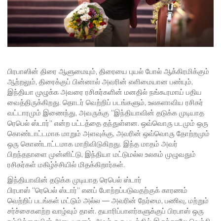
பிரபாஸின் திரை ஆளுமையும், திரையை புயல் போல் ஆக்கிரமிக்கும்
ஆற்றலும், திரைக்குப் பின்னால் அவரின் எளிமையான பண்பும்,
இந்தியா முழுக்க அவரை ரசிகர்களின் மனதில் நங்கூரமாய் பதிய
வைத்திருக்கிறது. தொடர் வெற்றிப் படங்களும், உலகளாவிய ரசிகர்
வட்டாரமும் இணைந்து, அவருக்கு “இந்தியாவின் தடுக்க முடியாத
ரெபெல் ஸ்டார்” என்ற பட்டத்தை தந்துள்ளன. ஒவ்வொரு படமும் ஒரு
கொண்டாட்டமாக மாறும் அளவுக்கு, அவரின் ஒவ்வொரு தோற்றமும்
ஒரு கொண்டாட்டமாக மாறிவிடுகிறது. இந்த மாதம் அவர்
பிறந்தநாளை முன்னிட்டு, இந்தியா மட்டுமல்ல உலகம் முழுவதும்
ரசிகர்கள் மகிழ்ச்சியில் மிதக்கிறார்கள்.
இந்தியாவின் தடுக்க முடியாத ரெபெல் ஸ்டார்
பிரபாஸ் “ரெபெல் ஸ்டார்” எனப் போற்றப்படுவதற்குக் காரணம்
வெற்றிப் படங்கள் மட்டும் அல்ல — அவரின் நேர்மை, பணிவு, மற்றும்
சர்ச்சைகளற்ற வாழ்வும் தான். தயாரிப்பாளர்களுக்குப் பிரபாஸ் ஒரு