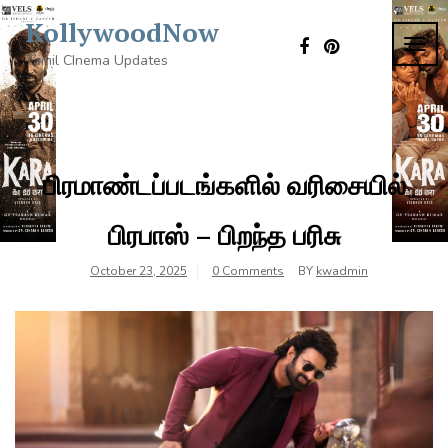
Skip
KollywoodNow
to
TOG
content
Tamil CInema Updates
NAVI
பிரமாண்டப்படங்களில் வரிசையில்
பிரபாஸ் – பிறந்த பரிசு
October 23, 2025
0 Comments
BY
kwadmin