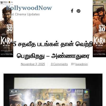
Skip
KollywoodNow
to
TOG
content
Tamil CInema Updates
NAVI
5 சதவீத படங்கள் தான் வெற்றி
பெறுகிறது – அண்ணாதுரை
November 3, 2025
0 Comments
BY
kwadmin