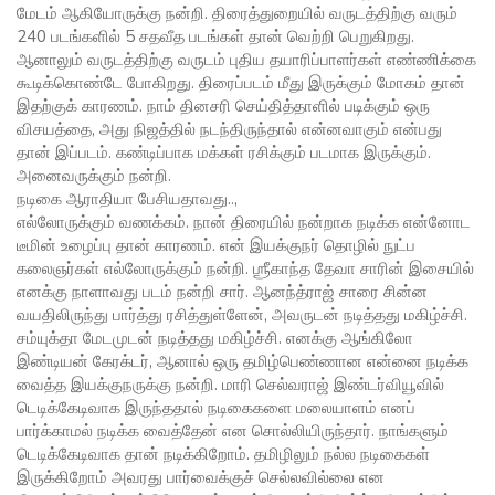
மேடம் ஆகியோருக்கு நன்றி. திரைத்துறையில் வருடத்திற்கு வரும்
240 படங்களில் 5 சதவீத படங்கள் தான் வெற்றி பெறுகிறது.
ஆனாலும் வருடத்திற்கு வருடம் புதிய தயாரிப்பாளர்கள் எண்ணிக்கை
கூடிக்கொண்டே போகிறது. திரைப்படம் மீது இருக்கும் மோகம் தான்
இதற்குக் காரணம். நாம் தினசரி செய்தித்தாளில் படிக்கும் ஒரு
விசயத்தை, அது நிஜத்தில் நடந்திருந்தால் என்னவாகும் என்பது
தான் இப்படம். கண்டிப்பாக மக்கள் ரசிக்கும் படமாக இருக்கும்.
அனைவருக்கும் நன்றி.
நடிகை ஆராதியா பேசியதாவது..,
எல்லோருக்கும் வணக்கம். நான் திரையில் நன்றாக நடிக்க என்னோட
டீமின் உழைப்பு தான் காரணம். என் இயக்குநர் தொழில் நுட்ப
கலைஞர்கள் எல்லோருக்கும் நன்றி. ஶ்ரீகாந்த தேவா சாரின் இசையில்
எனக்கு நாளாவது படம் நன்றி சார். ஆனந்த்ராஜ் சாரை சின்ன
வயதிலிருந்து பார்த்து ரசித்துள்ளேன், அவருடன் நடித்தது மகிழ்ச்சி.
சம்யுக்தா மேடமுடன் நடித்தது மகிழ்ச்சி. எனக்கு ஆங்கிலோ
இண்டியன் கேரக்டர், ஆனால் ஒரு தமிழ்பெண்ணான என்னை நடிக்க
வைத்த இயக்குநருக்கு நன்றி. மாரி செல்வராஜ் இண்டர்வியூவில்
டெடிக்கேடிவாக இருந்ததால் நடிகைகளை மலையாளம் எனப்
பார்க்காமல் நடிக்க வைத்தேன் என சொல்லியிருந்தார். நாங்களும்
டெடிக்கேடிவாக தான் நடிக்கிறோம். தமிழிலும் நல்ல நடிகைகள்
இருக்கிறோம் அவரது பார்வைக்குச் செல்லவில்லை என