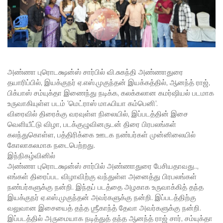
அண்ணா புரொடக்ஷன்ஸ் சார்பில் வி.சுகந்தி அண்ணாதுரை
தயாரிப்பில், இயக்குநர் ஏ.எஸ்.முகுந்தன் இயக்கத்தில், ஆனந்த் ராஜ்,
பிக்பாஸ் சம்யுக்தா இணைந்து நடிக்க, கலக்கலான கமர்ஷியல் படமாக
உருவாகியுள்ள படம் ‘மெட்ராஸ் மாஃபியா கம்பெனி’.
விரைவில் திரைக்கு வரவுள்ள நிலையில், இப்படத்தின் இசை
வெளியீட்டு விழா, படக்குழுவினருடன் திரை பிரபலங்கள்
கலந்துகொள்ள, பத்திரிக்கை ஊடக நண்பர்கள் முன்னிலையில்
கோலாகலமாக நடைபெற்றது.
இந்நிகழ்வினில்
அண்ணா புரொடக்ஷன்ஸ் சார்பில் அண்ணாதுரை பேசியதாவது..,
எங்கள் திரைப்பட விழாவிற்கு வந்துள்ள அனைத்து பிரபலங்கள்
நண்பர்களுக்கு நன்றி. இந்தப் படத்தை அழகாக உருவாக்கித் தந்த
இயக்குநர் ஏ.எஸ்.முகுந்தன் அவர்களுக்கு நன்றி. இப்படத்திற்கு
வலுவான இசையைத் தந்த ஶ்ரீகாந்த் தேவா அவர்களுக்கு நன்றி.
இப்படத்தில் அருமையாக நடித்துத் தந்த ஆனந்த் ராஜ் சார், சம்யுக்தா