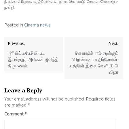
நினைக்கிறேன். பத்திரிகைகள் தான் கொண்டு சேர்க்க வேண்டும்
நன்றி.
Posted in
Cinema news
Post
Previous:
Next:
navigation
‘டூரிஸ்ட் ஃபேமிலி’ பட
கௌஷிக் ராம் நடிக்கும்
இயக்குநர் அபிஷன் ஜீவிந்த்
‘கிறிஸ்டினா கதிர்வேலன்’
திருமணம்
படத்தின் இசை வெளியீட்டு
விழா
Leave a Reply
Your email address will not be published.
Required fields
are marked
*
Comment
*