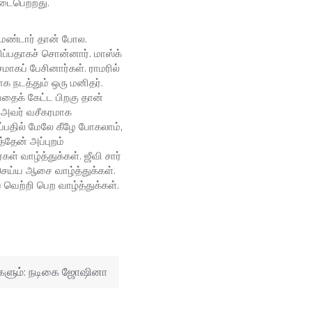
டைபெற்றது.
 மெண்டார் தான் போல.
்பிப்பதாகச் சொன்னார். மாஸ்க்
ாகப் பேசினார்கள். ராமரில்
க நடத்தும் ஒரு மனிதர்.
யதைக் கேட்ட பிறகு தான்
ல் அவர் வசீகரமாக
ப்பதில் மேலே கீழே போகலாம்,
த்தேன் அப்புறம்
் வாழ்த்துக்கள். ஜீவி சார்
செய்ய ஆசை வாழ்த்துக்கள்.
ய வெற்றி பெற வாழ்த்துக்கள்.
சிகளும்: நடிகை ஜோஷினா