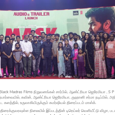
ck Madras Films நிறுவனங்கள் சார்பில், ஆண்ட்ரியா ஜெரேமியா , S P ச
்பார்வையில், கவின், ஆண்ட்ரியா ஜெரேமியா, ருஹானி சர்மா நடிப்பில், அ
 களத்தில், உருவாகியிருக்கும் கமர்ஷியல் திரைப்படம் மாஸ்க்.
திரைக்குவரவுள்ள நிலையில் இப்படத்தின் டிரெய்லர் வெளியீட்டு விழா, ப