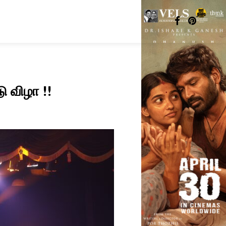
ு விழா !!