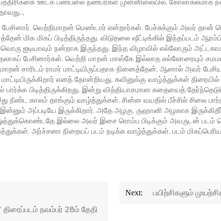
 பத்திரிக்கை ஊடக பண்பலை நண்பர்கள் முன்னிலையில், கோலாகலமாக ந
தாவது..,
ேசினார். வெற்றிமாறன் மெண்டார் என்றார்கள். பேச்சுக்கும் அவர் தான்
ர்த்தேன் மிக மிகப் பிடித்திருந்தது. விடுதலை ஷீட்டிங்கில் இந்தப்படம் ஆரம
வொரு ஐடியாவும் நன்றாக இருந்தது. இந்த விழாவில் எல்லோரும் அட்டகாசம
தலாகப் பேசினார்கள். வெற்றி மாறன் மாஸ்கே இல்லாத எல்லோரையும் சமமா
றிமாறன் சாரிடம் ராமர் மாட்டியிருப்பதாக நினைத்தேன், ஆனால் அவர் பேசி
 மாட்டியிருக்கிறார் எனத் தோன்றியது. கவினுக்கு வாழ்த்துக்கள் திரையி
் பார்க்க பிடித்திருக்கிறது. இன்று வித்தியாசமான கதையைத் தேர்ந்தெடு
 நீண்ட காலம் தாங்கும் வாழ்த்துக்கள். சின்ன வயதில் பீச்சில் சிலை பார்
இன்னும் அப்படியே இருக்கிறார். அதே அழகு. ருஹானி அழகாக இருக்கிறீர்கள
ம் ஒத்துக்கொண்டதே இல்லை அவர் இசை ரொம்ப பிடிக்கும் அவருடன் படம் 
்துக்கள். அர்ச்சனா நிறையப் படம் நடிக்க வாழ்த்துக்கள். படம் மிகப்பெரி
பயிற்சிகளும் முயற்
Next:
’ திரைப்படம் நவம்பர் 28ம் தேதி