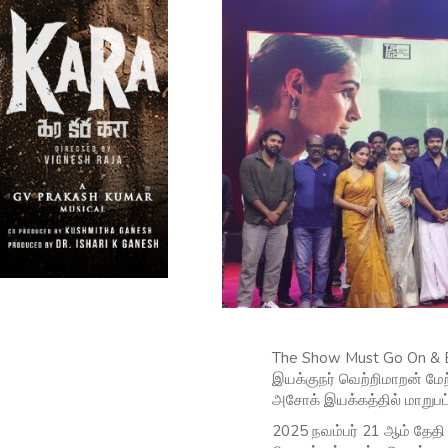
The Show Must Go On & Bla
இயக்குநர் வெற்றிமாறன் மேற
அசோக் இயக்கத்தில் மாறுபட்ட
2025 நவம்பர் 21 ஆம் தேதி 