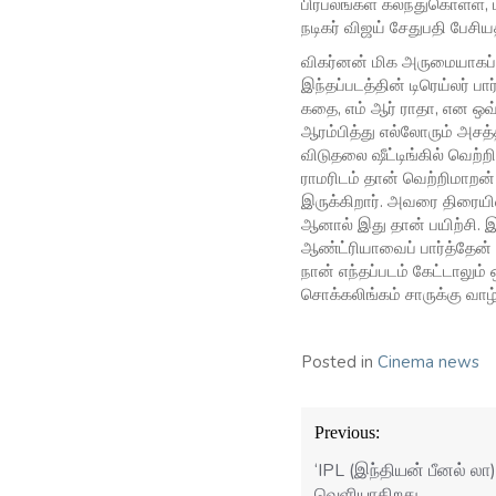
பிரபலங்கள் கலந்துகொள்ள,
நடிகர் விஜய் சேதுபதி பேசிய
விகர்னன் மிக அருமையாகப் ப
இந்தப்படத்தின் டிரெய்லர் பா
கதை, எம் ஆர் ராதா, என ஒவ்
ஆரம்பித்து எல்லோரும் அசத்
விடுதலை ஷீட்டிங்கில் வெற்
ராமரிடம் தான் வெற்றிமாறன்
இருக்கிறார். அவரை திரையில
ஆனால் இது தான் பயிற்சி. இது
ஆண்ட்ரியாவைப் பார்த்தேன் 
நான் எந்தப்படம் கேட்டாலு
சொக்கலிங்கம் சாருக்கு வாழ்த
Posted in
Cinema news
Post
Previous:
navigation
‘IPL (இந்தியன் பீனல் லா)
வெளியாகிறது