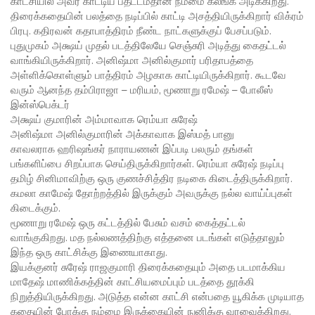
காட்சியில் அவர் காட்டிய பதட்டம்தான் நம்மை கலங்க அடிக்கிறது.
திரைக்கதையின் பலத்தை நடிப்பில் காட்டி அசத்தியிருக்கிறார் விக்ரம்
பிரபு. கதிரவன் கதாபாத்திரம் நீண்ட நாட்களுக்குப் பேசப்படும்.
புதுமுகம் அக்ஷய் முதல் படத்திலேயே செஞ்சுரி அடித்து கைதட்டல்
வாங்கியிருக்கிறார். அனிஷ்மா அனில்குமார் பரிதாபத்தை
அள்ளிக்கொள்ளும் பாத்திரம் அழகாக காட்டியிருக்கிறார். கூடவே
வரும் ஆனந்த தம்பிராஜா – மரியம், மூணாறு ரமேஷ் – போலீஸ்
இன்ஸ்பெக்டர்
அக்ஷய் குமாரின் அம்மாவாக ரெம்யா சுரேஷ்
அனிஷ்மா அனில்குமாரின் அக்காவாக இஸ்மத் பானு
காவலராக ஹரிஷங்கர் நாராயணன் இப்படி பலரும் தங்கள்
பங்களிப்பை சிறப்பாக செய்திருக்கிறார்கள். ரெம்யா சுரேஷ் நடிப்பு
தமிழ் சினிமாவிற்கு ஒரு குணச்சித்திர நடிகை கிடைத்திருக்கிறார்.
கமலா காமேஷ் தோற்றத்தில் இருக்கும் அவருக்கு நல்ல வாய்ப்புகள்
கிடைக்கும்.
மூணாறு ரமேஷ் ஒரு கட்டத்தில் பேசும் வசம் கைத்தட்டல்
வாங்குகிறது. மத நல்லணத்திற்கு எத்தனை படங்கள் எடுத்தாலும்
இந்த ஒரு காட்சிக்கு இணையாகாது.
இயக்குனர் சுரேஷ் ராஜகுமாரி திரைக்கதையும் அதை படமாக்கிய
மாதேஷ் மாணிக்கத்தின் காட்சியமைப்பும் படத்தை தூக்கி
நிறுத்தியிருக்கிறது. அடுத்த என்ன காட்சி என்பதை யூகிக்க முடியாத
கதையின் போக்கு நம்மை இருக்கையின் நுனிக்கு வரவைக்கிறது.