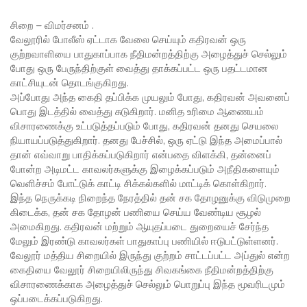
சிறை – விமர்சனம் .
வேலூரில் போலீஸ் ஏட்டாக வேலை செய்யும் கதிரவன் ஒரு
குற்றவாளியை பாதுகாப்பாக நீதிமன்றத்திற்கு அழைத்துச் செல்லும்
போது ஒரு பேருந்திற்குள் வைத்து தாக்கப்பட்ட ஒரு பதட்டமான
காட்சியுடன் தொடங்குகிறது.
அப்போது அந்த கைதி தப்பிக்க முயலும் போது, கதிரவன் அவனைப்
பொது இடத்தில் வைத்து சுடுகிறார். மனித உரிமை ஆணையம்
விசாரணைக்கு உட்படுத்தப்படும் போது, கதிரவன் தனது செயலை
நியாயப்படுத்துகிறார். தனது பேச்சில், ஒரு ஏட்டு இந்த அமைப்பால்
தான் எவ்வாறு பாதிக்கப்படுகிறார் என்பதை விளக்கி, தன்னைப்
போன்ற அடிமட்ட காவலர்களுக்கு இழைக்கப்படும் அநீதிகளையும்
வெளிச்சம் போட்டுக் காட்டி சிக்கல்களில் மாட்டிக் கொள்கிறார்.
இந்த நெருக்கடி நிறைந்த நேரத்தில் தன் சக தோழனுக்கு விடுமுறை
கிடைக்க, தன் சக தோழன் பணியை செய்ய வேண்டிய சூழல்
அமைகிறது. கதிரவன் மற்றும் ஆயுதப்படை துறையைச் சேர்ந்த
மேலும் இரண்டு காவலர்கள் பாதுகாப்பு பணியில் ஈடுபட்டுள்ளனர்.
வேலூர் மத்திய சிறையில் இருந்து குற்றம் சாட்டப்பட்ட அப்துல் என்ற
கைதியை வேலூர் சிறையிலிருந்து சிவகங்கை நீதிமன்றத்திற்கு
விசாரணைக்காக அழைத்துச் செல்லும் பொறுப்பு இந்த மூவரிடமும்
ஒப்படைக்கப்படுகிறது.