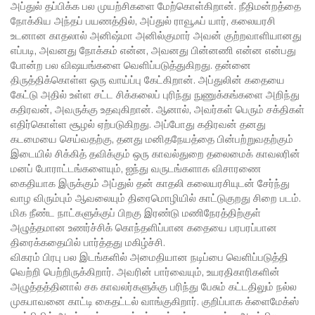
அப்துல் தப்பிக்க பல முயற்சிகளை மேற்கொள்கிறான். நீதிமன்றத்தை
நோக்கிய அந்தப் பயணத்தில், அப்துல் ராவூஃப் யார், கலையரசி
உடனான காதலால் அனிஷ்மா அனில்குமார் அவன் குற்றவாளியானது
எப்படி, அவனது நோக்கம் என்ன, அவனது பின்னணி என்ன என்பது
போன்ற பல விஷயங்களை வெளிப்படுத்துகிறது. தன்னை
திருத்திக்கொள்ள ஒரு வாய்ப்பு கேட்கிறான். அப்துலின் கதையை
கேட்டு அதில் உள்ள சட்ட சிக்கலைப் புரிந்து நுணுக்கங்களை அறிந்து
கதிரவன், அவருக்கு உதவுகிறான். ஆனால், அவர்கள் பெரும் சக்திகள்
எதிர்கொள்ள சூழல் ஏற்படுகிறது. அப்போது கதிரவன் தனது
கடமையை செய்வதற்கு, தனது மனிதநேயத்தை பின்பற்றுவதற்கும்
இடையில் சிக்கித் தவிக்கும் ஒரு காவல்துறை தலைமைக் காவலரின்
மனப் போராட்டங்களையும், ஐந்து வருடங்களாக விசாரணை
கைதியாக இருக்கும் அப்துல் தன் காதலி கலையரசியுடன் சேர்ந்து
வாழ விரும்பும் ஆவலையும் திரைமொழியில் காட்டுகுறது சிறை படம்.
மிக நீண்ட நாட்களுக்குப் பிறகு இரண்டு மணிநேரத்திற்குள்
அழுத்தமான உணர்ச்சிக் கொந்தளிப்பான கதையை பரபரப்பான
திரைக்கதையில் பார்த்தது மகிழ்ச்சி.
விகரம் பிரபு பல இடங்களில் அமைதியான நடிப்பை வெளிப்படுத்தி
வெற்றி பெற்றிருக்கிறார். அவரின் பார்வையும், உயரதிகாரிகளின்
அழுத்தத்தினால் சக காவலர்களுக்கு பரிந்து பேசும் கட்டதிலும் நல்ல
முகபாவனை காட்டி கைதட்டல் வாங்குகிறார். குறிப்பாக க்ளைமேக்ஸ்