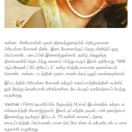
கன்னட சினிமாவின் மூலம் திரைத்துறையில் அறிமுகமான
பிரியங்கா மோகன் நீண்ட இடைவேளைக்குப் பிறகு மீண்டும் ஒரு
பிரம்மாண்ட படைப்பில் இணைந்துள்ளார். தமிழ், தெலுங்கு
திரையுலகில் தொடர்ந்து கவனம் ஈர்த்து வரும் இவர், தற்போது “666
ஆப்பரேஷன் ட்ரீம் தியேட்டர்” என்ற வித்தியாசமான தலைப்பைக்
கொண்ட கன்னட படத்தின் மூலம், சாண்டல்வுட்டிலும் கலக்கவுள்ளார்.
இப்படத்தில் பிரியங்கா மோகன் ஏற்கும் கதாப்பாத்திரத்தின் ஃபர்ஸ்ட்
லுக் நேற்று வெளியாகி ரசிகர்களிடையே பெரும் வரவேற்பைப் பெற்று
வருகிறது.
Vaishak J Films தயாரிப்பில், ஹேமந்த் M ராவ் இயக்கதில், கர்நாடக
சக்கரவர்த்தி சிவராஜ்குமார், இளம் நட்சத்திர நடிகர் டாலி தனஞ்சயா
இணைந்து நடிக்கும் இப்படம், 70 களின் காலகட்டத்தை
மையப்படுத்தி, பிரம்மாண்டமான ரெட்ரோ ஸ்டைல் ஃபேண்டஸி படமாக
உருவாகி வருகிறது.