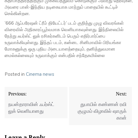
கதாபாத்திரத்திற்கும் முக்கியத்துவம் கொடுக்கும் அவரது தேர்வுகள்,
அவரை பான்-இந்திய நடிகையாக மாற்றும் பாதையில் கூட்டிச்
செல்கின்றன.
‘666 ஆப்பரேஷன் ட்ரீம் தியேட்டர்’ படம் குறித்து முழு விவரங்கள்
விரைவில் அதிகாரப்பூர்வமாக வெளியாகவுள்ளது. இந்நிலையில்
நேற்று ஃபர்ஸ்ட் லுக் ரசிகர்களிடம் பெரும் எதிர்பார்ப்பை
உருவாக்கியுள்ளது. இந்தப் படம், கன்னட சினிமாவில் பிரியங்கா
மோகனுக்கு ஒரு புதிய அடையாளத்தையும், தனித்துவமான
மைல்கல்லையும் உருவாக்கும் என்பதில் சந்தேகமில்லை
Posted in
Cinema news
Post
Previous:
Next:
navigation
நயன்தாராவின் ஃபர்ஸ்ட்
துபாயில் கண்ணன் ரவி
லுக் வெளியானது
குழுமம் விழாவில் ஷாருக்
கான்
Leave a Reply