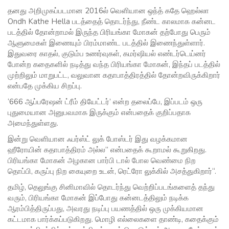
தனது அறிமுகப்படமான 2016ல் வெளியான ஒந்த் கதே ஹெல்லா
Ondh Kathe Hella படத்தைத் தொடர்ந்து, நீண்ட காலமாக கன்னட
படத்தில் தோன்றாமல் இருந்த பிரியங்கா மோகன் தற்போது பெரும்
ஆளுமைகள் இணையும் பிரம்மாண்ட படத்தில் இணைந்துள்ளார்.
இதுவரை காதல், குடும்ப உணர்வுகள், கமர்ஷியல் எண்டர்டெய்னர்
போன்ற கதைகளில் நடித்து வந்த பிரியங்கா மோகன், இந்தப் படத்தில்
முற்றிலும் மாறுபட்ட, வலுவான கதாபாத்திரத்தில் தோன்றவிருக்கிறார்
என்பதே முக்கிய சிறப்பு.
‘666 ஆப்பரேஷன் ட்ரீம் தியேட்டர்’ என்ற தலைப்பே, இப்படம் ஒரு
புதுமையான அனுபவமாக இருக்கும் என்பதைக் குறிப்பதாக
அமைந்துள்ளது.
இன்று வெளியான ஃபர்ஸ்ட் லுக் போஸ்டர் இது வழக்கமான
ஹீரோயின் கதாபாத்திரம் அல்ல” என்பதைக் கூறாமல் கூறுகிறது.
பிரியங்கா மோகன் அழகான பார்பி டால் போல வெண்மை நிற
தொப்பி, கருப்பு நிற கையுறை உடன், ரெட்ரோ லுக்கில் அசத்துகிறார்“.
தமிழ், தெலுங்கு சினிமாவில் தொடர்ந்து வெற்றிப்படங்களைத் தந்து
வரும், பிரியங்கா மோகன் இப்போது கன்னடத்திலும் நடிக்க
ஆரம்பித்திருப்பது, அவரது நடிப்பு பயணத்தில் ஒரு முக்கியமான
கட்டமாக பார்க்கப்படுகிறது. மொழி எல்லைகளை தாண்டி, கதைக்கும்