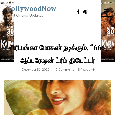
Skip
KollywoodNow
to
TOG
content
Tamil CInema Updates
NAVI
பிரியங்கா மோகன் நடிக்கும், “666
ஆப்பரேஷன் ட்ரீம் தியேட்டர்
December 31, 2025
0 Comments
BY
kwadmin