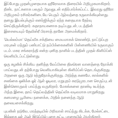
இப்போது முதன்முறையாக ஹீரோவாக திரையில் அறிமுகமாகிறார்.
நீண்ட நாட்களாக பலரும் ஆவலுடன் எதிர்பார்க்கப்பட்ட இவரது ஹீரோ
அறிமுகம் ரசிகர்களிடையே பெரும் ஆர்வத்தை உருவாக்கியுள்ளது.
தனது இயல்புக்கும் எனர்ஜிக்கும் ஏற்ற கதையாக தேர்வு
செய்திருக்கிறார். கதாநாயகனாக நடிப்பதுடன், படத்தின்
இசையையும் தேவிஸ்ரீ பிரசாத் தானே அமைக்கிறார்.
‘யெல்லம்மா’ தெய்வீக சக்தியை மையமாகக் கொண்டு, நாட்டுப்புற
மரபுகள் மற்றும் பண்பாட்டு நம்பிக்கைகளின் பின்னணியில் உருவாகும்
படம். மகர சங்கராந்தி என்ற புனித நாளில் படத்தின் முதல் கிளிம்ப்ஸ்
வெளியிடப்பட்டுள்ளது.
ஒரு சுழலில் சிக்கிய தனித்த வேப்பிலை திடீரென வானத்தை நோக்கி
பாய்வதுடன் தற்போது வெளியாகியுள்ள கிளிம்ப்ஸ் தொடங்குகிறது.
அதனை ஒரு ஆடு உற்றுநோக்குகிறது. அடுத்த கணமே, கால்களில்
சலங்கை ஒலிக்க ஓர் ஆள் ஓடிவர, மறுபுறம் கரடுமுரடான செருப்புடன்
இன்னொருவர் பாய்ந்து வருகிறார். மேகங்களை தாண்டி உயர்ந்த
அந்த இலை, தாய் தெய்வத்தின் தெய்வீக வடிவமாக மாறுகிறது.
கனமழை பூமியை நனைக்க, அதில் நனைந்த ஆடு
தலையசைக்கிறது.
புயலின் நடுவே, மரத்தடியில் அரிவாள் சாய்ந்து கிடக்க, மேல்சட்டை
இல்லாத ஓர் ஆள் இடுப்பில் பறை கட்டி, பாறையில் அமர்கிறார்.