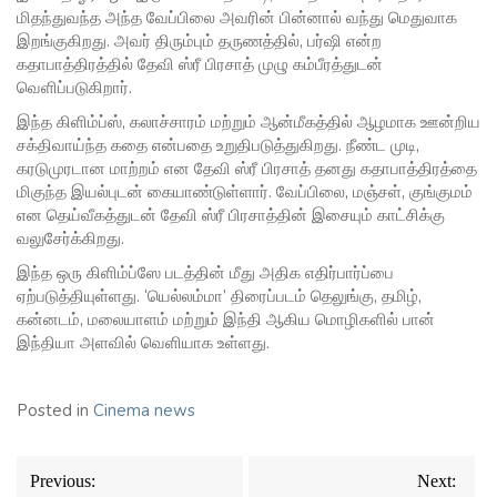
மிதந்துவந்த அந்த வேப்பிலை அவரின் பின்னால் வந்து மெதுவாக
இறங்குகிறது. அவர் திரும்பும் தருணத்தில், பர்ஷி என்ற
கதாபாத்திரத்தில் தேவி ஸ்ரீ பிரசாத் முழு கம்பீரத்துடன்
வெளிப்படுகிறார்.
இந்த கிளிம்ப்ஸ், கலாச்சாரம் மற்றும் ஆன்மீகத்தில் ஆழமாக ஊன்றிய
சக்திவாய்ந்த கதை என்பதை உறுதிபடுத்துகிறது. நீண்ட முடி,
கரடுமுரடான மாற்றம் என தேவி ஸ்ரீ பிரசாத் தனது கதாபாத்திரத்தை
மிகுந்த இயல்புடன் கையாண்டுள்ளார். வேப்பிலை, மஞ்சள், குங்குமம்
என தெய்வீகத்துடன் தேவி ஸ்ரீ பிரசாத்தின் இசையும் காட்சிக்கு
வலுசேர்க்கிறது.
இந்த ஒரு கிளிம்ப்ஸே படத்தின் மீது அதிக எதிர்பார்ப்பை
ஏற்படுத்தியுள்ளது. ‘யெல்லம்மா’ திரைப்படம் தெலுங்கு, தமிழ்,
கன்னடம், மலையாளம் மற்றும் இந்தி ஆகிய மொழிகளில் பான்
இந்தியா அளவில் வெளியாக உள்ளது.
Posted in
Cinema news
Post
Previous:
Next:
navigation