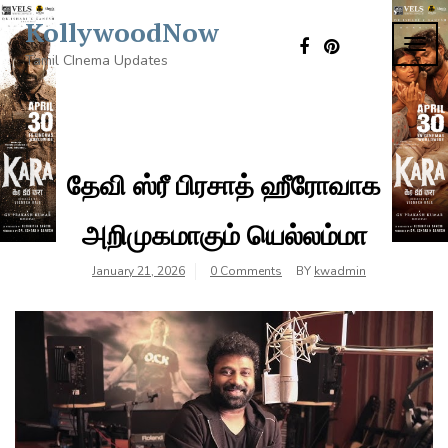
Skip
KollywoodNow
to
TOG
content
Tamil CInema Updates
NAVI
தேவி ஸ்ரீ பிரசாத் ஹீரோவாக
அறிமுகமாகும் யெல்லம்மா
January 21, 2026
0 Comments
BY
kwadmin