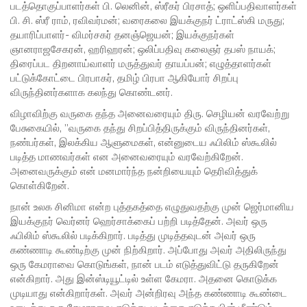
படத்தொகுப்பாளர்கள் பி. லெனின், ஸ்ரீகர் பிரசாத்; ஒளிப்பதிவாளர்கள்
பி. சி. ஸ்ரீ ராம், ரவிவர்மன்; வரைகலை இயக்குநர் ட்ராட்ஸ்கி மருது;
தயாரிப்பாளர்- விமர்சகர் தனஞ்ஜெயன்; இயக்குநர்கள்
ஞானராஜசேகரன், ஹரிஹரன்; ஒலிப்பதிவு கலைஞர் தபஸ் நாயக்;
திரைப்பட திறனாய்வாளர் மருத்துவர் தாயப்பன்; எழுத்தாளர்கள்
பட்டுக்கோட்டை பிரபாகர், தமிழ் பிரபா ஆகியோர் சிறப்பு
விருந்தினர்களாக கலந்து கொண்டனர்.‌
விழாவிற்கு வருகை தந்த அனைவரையும் திரு. செழியன் வரவேற்று
பேசுகையில், ”வருகை தந்து சிறப்பித்திருக்கும் விருந்தினர்கள்,
நண்பர்கள், இலக்கிய ஆளுமைகள், என்னுடைய ஃபிலிம் ஸ்கூலில்
படித்த மாணவர்கள் என அனைவரையும் வரவேற்கிறேன்.
அனைவருக்கும் என் மனமார்ந்த நன்றியையும் தெரிவித்துக்
கொள்கிறேன்.
நான் உலக சினிமா என்ற புத்தகத்தை எழுதுவதற்கு முன் ஜெர்மானிய
இயக்குநர் வெர்னர் ஹெர்சாக்கைப் பற்றி படித்தேன். அவர் ஒரு
ஃபிலிம் ஸ்கூலில் படிக்கிறார். படித்து முடித்தவுடன் அவர் ஒரு
கண்ணாடி கூண்டிற்கு முன் நிற்கிறார். அப்போது அவர் அதிலிருந்து
ஒரு கேமராவை கொடுங்கள், நான் படம் எடுத்துவிட்டு தருகிறேன்
என்கிறார். அது இன்ஸ்டியூட்டில் உள்ள கேமரா. அதனை கொடுக்க
முடியாது என்கிறார்கள். அவர் அன்றிரவு அந்த கண்ணாடி கூண்டை