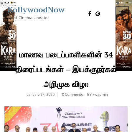
Skip
KollywoodNow
to
TOG
content
Tamil CInema Updates
NAVI
மாணவ படைப்பாளிகளின் 34
திரைப்படங்கள் – இயக்குநர்கள்
அறிமுக விழா
January 27, 2026
0 Comments
BY
kwadmin