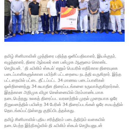
தமிழ் சினிமாவின் முத்திரை பதித்த ஒளிப்பதிவாளர், இயக்குநர்,
எழுத்தாளர், திரை ஆர்வலர் என பன்முக ஆளுமை கொண்ட
செழியன், ‘ தி ஃபிலிம் ஸ்கூல்’ எனும் பெயரில் எதிர்கால திரையுலக
படைப்பாளிகளுக்கான பயிற்சி பட்டறையை நடத்தி வருகிறார். இந்த
பட்டறையில் பட்டை தீட்டப்பட்ட 34 மாணவ படைப்பாளிகள்
ஒன்றிணைந்து 34 சுயாதீன திரைப்படங்களை உருவாக்குகிறார்கள்.
இதற்கான அறிமுக விழா சென்னையில் பிரம்மாண்டமாக
நடைபெற்றது. உலகத் திரைப்பட வரலாற்றில் முதல் முறையாக ஒரே
நிறுவனத்தில் பயின்ற 34 பேரின் 34 திரைப்படங்கள் ஒரே சமயத்தில்
தொடங்கப்பட்டுள்ளது குறிப்பிடத்தக்கது.
தமிழ் சினிமாவில் புதிய சரித்திரம் படைத்திடும் வகையில்
நடைபெற்ற இந்நிகழ்வில் தி ஃபிலிம் ஸ்கூல் செழியனுடன்