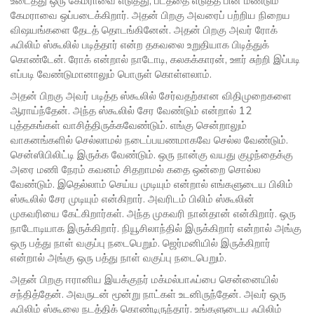
உடைத்து ஒரு கேமராவை எடுத்து, படத்தை எடுத்த பின் மீண்டும்
கேமராவை ஒப்படைக்கிறார். அதன் பிறகு அவரைப் பற்றிய நிறைய
விஷயங்களை தேடத் தொடங்கினேன். அதன் பிறகு அவர் ரோக்
ஃபிலிம் ஸ்கூலில் படித்தார் என்ற தகவலை உறுதியாக பிடித்துக்
கொண்டேன். ரோக் என்றால் நாடோடி, கலகக்காரன், ஊர் சுற்றி இப்படி
எப்படி வேண்டுமானாலும் பொருள் கொள்ளலாம்.
அதன் பிறகு அவர் படித்த ஸ்கூலில் சேர்வதற்கான விதிமுறைகளை
ஆராய்ந்தேன். அந்த ஸ்கூலில் சேர வேண்டும் என்றால் 12
புத்தகங்கள் வாசித்திருக்கவேண்டும். எங்கு சென்றாலும்
வாகனங்களில் செல்லாமல் நடைப்பயணமாகவே செல்ல வேண்டும்.
சென்ஸிபிலிட்டி இருக்க வேண்டும். ஒரு நான்கு வயது குழந்தைக்கு
அரை மணி நேரம் கவனம் சிதறாமல் கதை ஒன்றை சொல்ல
வேண்டும். இதெல்லாம் செய்ய முடியும் என்றால் எங்களுடைய பிலிம்
ஸ்கூலில் சேர முடியும் என்கிறார். அவரிடம்‌ பிலிம் ஸ்கூலின்
முகவரியை கேட்கிறார்கள். அந்த முகவரி நான்தான் என்கிறார். ஒரு
நாடோடியாக இருக்கிறார். நியூசிலாந்தில் இருக்கிறார் என்றால் அங்கு
ஒரு பத்து நாள் வகுப்பு நடைபெறும். ஜெர்மனியில் இருக்கிறார்
என்றால் அங்கு ஒரு பத்து நாள் வகுப்பு நடைபெறும்.
அதன் பிறகு ஈரானிய இயக்குநர் மக்மல்பாஃப்பை சென்னையில்
சந்தித்தேன். அவருடன் மூன்று நாட்கள் உடனிருந்தேன். அவர் ஒரு
ஃபிலிம் ஸ்கூலை நடத்திக் கொண்டிருந்தார். உங்களுடைய ஃபிலிம்