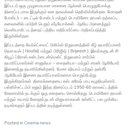
இப்படம் ஒரு முழுமையான மாஸான ஆக்சன் பொழுதுபோக்கு
திரைப்படமாக இருக்கும் என தகவல்கள் தெரிவிக்கின்றன. மோஷன்
போஸ்டர் – டைட்டில் போஸ்டர் மற்றும் டொவினோ தாமஸ் தற்காப்பு
கலைகளில் பயிற்சி பெறும் வீடியோக்கள்.. ஆகிய அனைத்தும்
வெளியாகி, படத்தைப் பற்றிய எதிர்பார்ப்பை அதிகப்படுத்தி
இருக்கின்றன.
இப்படத்தை வேர்ல்ட்வைட் பிலிம்ஸ் நிறுவனத்தின் கீழ் தயாரிப்பாளர்
நௌஃபல் ( Noufal) மற்றும் பிரிஜீஷ் ( Brijeesh ), இவர்களுடன் சி
கியூப் ப்ரோஸ் என்டர்டைன்மென்ட் நிறுவனம் சார்பில்
தயாரிப்பாளர்கள் சானுக்யா – சைதன்யா- மற்றும் சரண் ஆகியோர்
இணைந்து தயாரிக்கின்றனர். மேகா ஷியாம் மற்றும் தன்சீர்
ஆகியோர் இணை தயாரிப்பாளர்களாக பொறுப்பேற்று
இருக்கிறார்கள். திரைக்கதையை எஸ். சுரேஷ் பாபு எழுதியுள்ளார்.
பள்ளிச்சட்டம்பி எனும் இந்த திரைப்படம் 1950-60 காலகட்டத்தில்
கேரளாவில் நடக்கும் ஒரு கதையை சொல்கிறது. டொவினோ தாமஸ்
மற்றும் கயாடு லோஹர்ருடன் விஜயராகவன் உள்ளிட்ட பல முக்கிய
நடிகர்களும் இப்படத்தில் நடித்துள்ளனர்.
Posted in
Cinema news