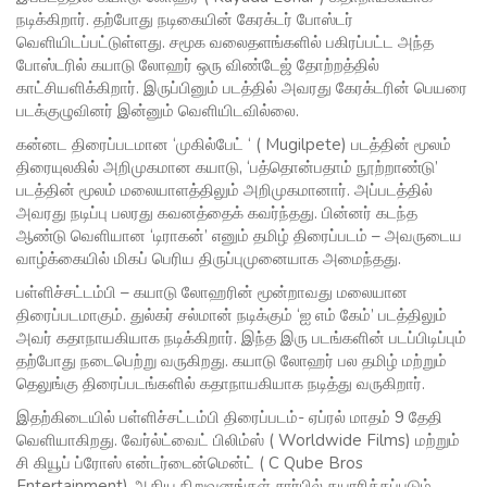
நடிக்கிறார். தற்போது நடிகையின் கேரக்டர் போஸ்டர்
வெளியிடப்பட்டுள்ளது. சமூக வலைதளங்களில் பகிரப்பட்ட அந்த
போஸ்டரில் கயாடு லோஹர் ஒரு விண்டேஜ் தோற்றத்தில்
காட்சியளிக்கிறார். இருப்பினும் படத்தில் அவரது கேரக்டரின் பெயரை
படக்குழுவினர் இன்னும் வெளியிடவில்லை.
கன்னட திரைப்படமான ‘முகில்பேட் ‘ ( Mugilpete) படத்தின் மூலம்
திரையுலகில் அறிமுகமான கயாடு, ‘பத்தொன்பதாம் நூற்றாண்டு’
படத்தின் மூலம் மலையாளத்திலும் அறிமுகமானார். அப்படத்தில்
அவரது நடிப்பு பலரது கவனத்தைக் கவர்ந்தது. பின்னர் கடந்த
ஆண்டு வெளியான ‘டிராகன்’ எனும் தமிழ் திரைப்படம் – அவருடைய
வாழ்க்கையில் மிகப் பெரிய திருப்புமுனையாக அமைந்தது.
பள்ளிச்சட்டம்பி – கயாடு லோஹரின் மூன்றாவது மலையான
திரைப்படமாகும். துல்கர் சல்மான் நடிக்கும் ‘ஐ எம் கேம்’ படத்திலும்
அவர் கதாநாயகியாக நடிக்கிறார். இந்த இரு படங்களின் படப்பிடிப்பும்
தற்போது நடைபெற்று வருகிறது. கயாடு லோஹர் பல தமிழ் மற்றும்
தெலுங்கு திரைப்படங்களில் கதாநாயகியாக நடித்து வருகிறார்.
இதற்கிடையில் பள்ளிச்சட்டம்பி திரைப்படம்- ஏப்ரல் மாதம் 9 தேதி
வெளியாகிறது. வேர்ல்ட்வைட் பிலிம்ஸ் ( Worldwide Films) மற்றும்
சி கியூப் ப்ரோஸ் என்டர்டைன்மென்ட் ( C Qube Bros
Entertainment) ஆகிய நிறுவனங்கள் சார்பில் தயாரிக்கப்படும்