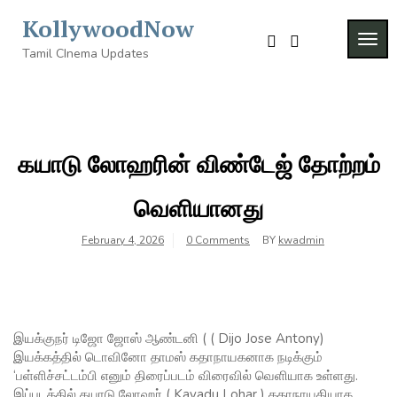
Skip
KollywoodNow
to
TOG
content
Tamil CInema Updates
NAVI
கயாடு லோஹரின் விண்டேஜ் தோற்றம்
வெளியானது
February 4, 2026
0 Comments
BY
kwadmin
இயக்குநர் டிஜோ ஜோஸ் ஆண்டனி ( ( Dijo Jose Antony)
இயக்கத்தில் டொவினோ தாமஸ் கதாநாயகனாக நடிக்கும்
‘பள்ளிச்சட்டம்பி எனும் திரைப்படம் விரைவில் வெளியாக உள்ளது.
இப்படத்தில் கயாடு லோஹர் ( Kayadu Lohar ) கதாநாயகியாக