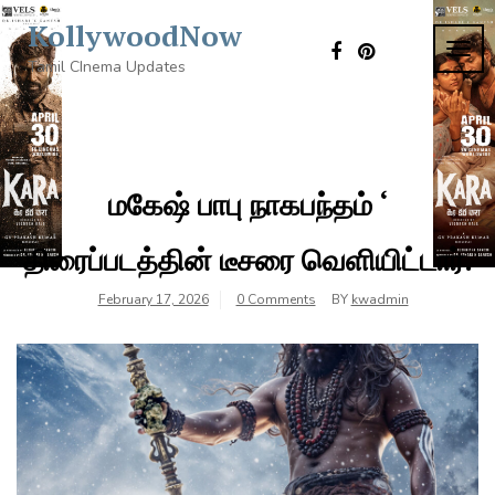
Skip
KollywoodNow
to
TOG
content
Tamil CInema Updates
NAVI
மகேஷ் பாபு நாகபந்தம் ‘
திரைப்படத்தின் டீசரை வெளியிட்டார்.
February 17, 2026
0 Comments
BY
kwadmin