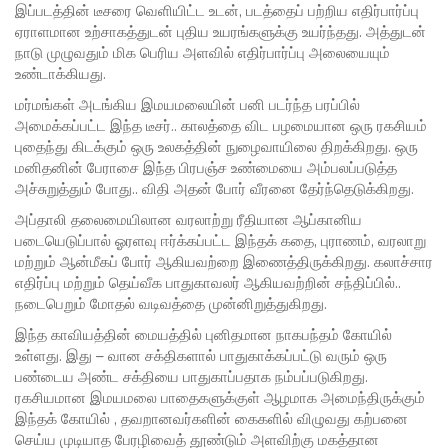
இப்படத்தின் டீசரை வெளியிட்ட உடன், படத்தைப் பற்றிய எதிர்பார்ப்பு
ஏராளமான உற்சாகத்துடன் புதிய உயரங்களுக்கு உயர்ந்தது. அத்துடன்
நாடு முழுவதும் மிக பெரிய அளவில் எதிர்பார்ப்பு அலையையும்
உண்டாக்கியது.
மர்மங்கள் அடங்கிய இமயமலையின் பனி படர்ந்த பரப்பில்
அமைக்கப்பட்ட இந்த டீசர்.. காலத்தை விட பழமையான ஒரு ரகசியம்
புதைந்து கிடக்கும் ஒரு உலகத்தின் நுழைவாயிலை திறக்கிறது. ஒரு
மனிதனின் பேராசை இந்த பிரபஞ்ச உண்மையை அம்பலப்படுத்த
அச்சுறுத்தும் போது.. விதி அதன் போர் வீரனை தேர்ந்தெடுக்கிறது.
அப்தாலி தலைமையிலான வரலாற்று ரீதியான ஆப்கானிய
படையெடுப்பால் ஓரளவு ஈர்க்கப்பட்ட இந்தக் கதை, புராணம், வரலாறு
மற்றும் ஆன்மீகப் போர் ஆகியவற்றை இணைத்திருக்கிறது. கலாச்சார
எதிர்ப்பு மற்றும் தெய்வீக பாதுகாவலர் ஆகியவற்றின் சந்திப்பில்..
நடைபெறும் மோதல் வடிவத்தை முன்னிறுத்துகிறது.
இந்த காவியத்தின் மையத்தில் புனிதமான நாகபந்தம் கோயில்
உள்ளது‌. இது – வான சக்திகளால் பாதுகாக்கப்பட்டு வரும் ஒரு
பண்டைய அண்ட சக்தியை பாதுகாப்பதாக நம்பப்படுகிறது.
ரகசியமான இமயமலை பாதைகளுக்குள் ஆழமாக அமைந்திருக்கும்
இந்தக் கோயில் , தவறானவர்களின் கைகளில் விழுவது கற்பனை
செய்ய முடியாத பேரழிவைத் தூண்டும் அளவிற்கு மகத்தான