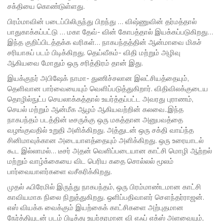
சக்தியை கொண்டுள்ளது.
பிரம்மாவின் படைப்பிலிருந்து பிறந்து … விஷ்ணுவின் தர்மத்தால்
பாதுகாக்கப்பட்டு … மகா தேவ்- வின் கோபத்தால் இயக்கப்படுகிறது…
இந்த குறிப்பிடத்தக்க வரிகள்… நாகபந்தத்தின் ஆன்மாவை மிகச்
சரியாகப் படம் பிடிக்கிறது. தெய்வீகம்- விதி மற்றும் அழிவு
ஆகியவை மோதும் ஒரு சரித்திரம் தான் இது.
இயக்குநர் அபிஷேக் நாமா- துணிச்சலான இலட்சியத்தையும்,
தெளிவான பார்வையையும் வெளிப்படுத்துகிறார். விதிவிலக்குடைய
தொழில்நுட்ப செயலாக்கத்தால் உயர்த்தப்பட்ட அவரது புராணம்,
செயல் மற்றும் ஆன்மீக ஆழம் ஆகியவற்றின் கலவை..இந்த
நாகபந்தம் படத்தின் டீசருக்கு ஒரு மகத்தான அனுபவத்தை
வழங்குவதில் உறுதி அளிக்கிறது. அத்துடன் ஒரு சக்தி வாய்ந்த
சினிமாவுக்கான அடையாளத்தையும் அளிக்கிறது. ஒரு உரையாடல்
கூட இல்லாமல்… டீசர் அதன் வெளிப்படையான காட்சி மொழி ஆற்றல்
மற்றும் வாழ்க்கையை விட பெரிய கதை சொல்லல் மூலம்
பார்வையாளர்களை வசீகரிக்கிறது.
முதல் ஃபிரேமில் இருந்து நாகபந்தம், ஒரு பிரம்மாண்டமான காட்சி
காவியமாக நிலை நிறுத்துகிறது. ஒளிப்பதிவாளர் சௌந்தர்ராஜன்.
எஸ் வியக்க வைக்கும் இயற்கைக் காட்சிகளை அற்புதமான
நேர்த்தியுடன் படம் பிடித்து உயர்தரமான வி எஃப் எக்ஸ் அளவையும்,