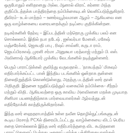
ஒருபோதும் எளிதானது அல்ல, ஆனால் விராட் கர்ணா அந்த
குறிப்பிடத்தக்க பாத்திரத்தை நம்பிக்கையுடன் வெளிப்படுத்துகிறார்.
தீவிரம்- உடல் மாற்றம் – உணர்வுபூர்வமான ஆழம் – ஆகியவை என
ஒரு வாழ்க்கையை வரையறைக்கும் நடிப்பை குறிக்கின்றன.
நடிகர்களின் தேர்வு – இப்படத்தின் மற்றொரு முக்கிய பலம் என
சொல்லலாம். இதில் நபா நடேஷ் , ஐஸ்வர்யா மேனன், மகேஷ்
மஞ்சரேக்கர், ஜெகபதி பாபு , ரிஷப் சாவ்னி, கருடா ராம்,
ஜெயப்பிரகாஷ், முரளி சர்மா ,அனுசுயா பரத்வாஜ் மற்றும் பி. எஸ்.
அவினாஷ் ஆகியோர் முக்கிய வேடங்களில் நடித்துள்ளனர்.
பெரும் பாராட்டுக்கள் குவிந்து வருவதால்… ‘நாகபந்தம்’ மிகவும்
எதிர்பார்க்கப்பட்ட பான் இந்திய படங்களில் ஒன்றாக தன்னை
நிலைநிறுத்திக் கொண்டுள்ளது, அதற்கு படத்தின் டீசர் தான்
அறிகுறி. இதனை உறுதிப்படுத்தும் வகையில் நம்பிக்கை- சீற்றம்
மற்றும் விதி.. ஆகியவற்றை ஒரு காவிய அளவிலான மறக்க முடியாத
சினிமா பயணத்திற்காக பார்வையாளர்கள் ஆர்வத்துடன்
எதிர்நோக்கி காத்திருக்கிறார்கள்.
இந்த டீசர் ஹைதராபாத்தில் உள்ள நவீன தொழில்நுட்பங்களுடன்
கூடிய பிரசாத் PCXல் திரையிடப்பட்டது. வாழ்க்கையை விடப் பெரிய
கதை சொல்லலால் இந்த டீசர் எதிர்பார்த்ததை விட கூடுதலான
பாராட்டுகளைப் பெற்றது. டீசரைப் பார்த்த பத்திரிகையாளர்கள்