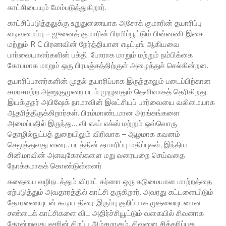
காட்சியையும் மேம்படுத்துகிறார்.
காட்சிப்படுத்தலுக்கு உறுதுணையாக அசோக் குமாரின் தயாரிப்பு
வடிவமைப்பு – ஜுனைத் குமாரின் பிரமிப்பூட்டும் பின்னணி இசை
மற்றும் R C பிரணவின் நேர்த்தியான எடிட்டிங் ஆகியவை
பார்வையாளர்களின் பக்தி, போராக மாறும் மற்றும் நம்பிக்கை
கோபமாக மாறும் ஒரு பிரபஞ்சத்திற்குள் அழைத்துச் செல்கின்றன.
தயாரிப்பாளர்களின் முதல் தயாரிப்பாக இருந்தாலும் படைப்பிற்கான
சமரசமற்ற அணுகுமுறை படம் முழுவதும் தெளிவாகத் தெரிகிறது.
இயக்குநர் அபிஷேக் நாமாவின் இலட்சியப் பார்வையை வலிமையாக
ஆதரித்திருக்கிறார்கள். பிரம்மாண்டமான அரங்கங்களை
அமைப்பதில் இருந்து… வி எஃப் எக்ஸ் மற்றும் ஒவ்வொரு
தொழில்நுட்பத் துறையிலும் விரிவாக – ஆழமாக கவனம்
செலுத்துவது வரை.. படத்தின் தயாரிப்பு மதிப்புகள், இந்திய
சினிமாவின் அளவுகோல்களை மறு வரையறை செய்வதை
நோக்கமாகக் கொண்டுள்ளனர்
கதையை வழிநடத்தும் விராட் கர்ணா ஒரு கடுமையான மாற்றத்தை
ஏற்படுத்தும் அவதாரத்தில் காட்சி தருகிறார். அவரது கட்டளையிடும்
தோரணையுடன் கூடிய திரை இருப்பு குறிப்பாக முதலையுடனான
சண்டைக் காட்சிகளை விட அதிர்ச்சியூட்டும் வகையில் சிவனாக
தோன்றுவது டீசரின் சிறப்பு அம்சமாகும். சிவனை சித்தரிப்பது