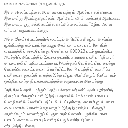
மையமாகக் கொண்டு உருவாகிறது.
இந்த திரைப்படத்தை JK சரவணா மற்றும் ஆதித்யா தங்கிராலா
இணைந்து இயக்குகிறார்கள். ஆன்மீகம், வீரம், பண்பாடு ஆகியவை
இணையும் ஒரு சக்திவாய்ந்த காட்சிப் படைப்பாக “ஆர்ய கேரள
வர்மன்” உருவாகவுள்ளது.
இந்த இரண்டு படங்களின் டைட்டில் அறிவிப்பு நிகழ்வு, ஆன்மீக
முக்கியத்துவம் வாய்ந்த ராஜா அண்ணாமலை புரம் கோவில்
வளாகத்தில் நடைபெற்றது. சென்னை 600028 படம் துவங்கிய
இடத்தில், அப்படத்தில் இணை தயாரிப்பாளராக பணியாற்றிய JK
சரவணாவின் புதிய படங்களை, இயக்குநர் வெங்கட் பிரபு கலந்து
கொண்டு தலைப்புகளை வெளியிட்டதோடு படத்தின் தயாரிப்பு
பணிகளை துவங்கி வைத்த இந்த விழா, ஆன்மீகமும் சினிமாவும்
ஒன்றிணைந்த நினைவுகூரத்தக்க தருணமாக அமைந்தது.
“தத் த்வம் அஸி” மற்றும் “ஆர்ய கேரள வர்மன்” ஆகிய இரண்டு
திரைப்படங்களும் பான் இந்திய அளவில் பிரம்மாண்டமாக பல
மொழிகளில் வெளியிட திட்டமிடப்பட்டுள்ளது. சுவாமி ஐயப்பனை
மையமாகக் கொண்டு உருவாகும் இந்த இரண்டு படங்களும்,
ஆன்மீகமும் வரலாற்றுப் பெருமையும் கொண்ட முக்கியமான
படைப்புகளாக அமையும் என்ற பெரும் எதிர்பார்ப்பை
ஏற்படுத்தியுள்ளது.