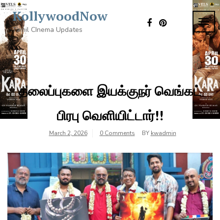
Skip
KollywoodNow
to
TOG
content
Tamil CInema Updates
NAVI
தலைப்புகளை இயக்குநர் வெங்கட்
பிரபு வெளியிட்டார்!!
March 2, 2026
0 Comments
BY
kwadmin