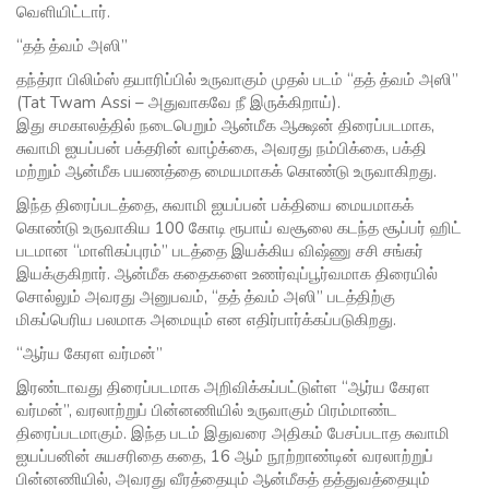
வெளியிட்டார்.
“தத் த்வம் அஸி”
தந்த்ரா பிலிம்ஸ் தயாரிப்பில் உருவாகும் முதல் படம் “தத் த்வம் அஸி”
(Tat Twam Assi – அதுவாகவே நீ இருக்கிறாய்).
இது சமகாலத்தில் நடைபெறும் ஆன்மீக ஆக்ஷன் திரைப்படமாக,
சுவாமி ஐயப்பன் பக்தரின் வாழ்க்கை, அவரது நம்பிக்கை, பக்தி
மற்றும் ஆன்மீக பயணத்தை மையமாகக் கொண்டு உருவாகிறது.
இந்த திரைப்படத்தை, சுவாமி ஐயப்பன் பக்தியை மையமாகக்
கொண்டு உருவாகிய 100 கோடி ரூபாய் வசூலை கடந்த சூப்பர் ஹிட்
படமான “மாளிகப்புரம்” படத்தை இயக்கிய விஷ்ணு சசி சங்கர்
இயக்குகிறார். ஆன்மீக கதைகளை உணர்வுப்பூர்வமாக திரையில்
சொல்லும் அவரது அனுபவம், “தத் த்வம் அஸி” படத்திற்கு
மிகப்பெரிய பலமாக அமையும் என எதிர்பார்க்கப்படுகிறது.
“ஆர்ய கேரள வர்மன்”
இரண்டாவது திரைப்படமாக அறிவிக்கப்பட்டுள்ள “ஆர்ய கேரள
வர்மன்”, வரலாற்றுப் பின்னணியில் உருவாகும் பிரம்மாண்ட
திரைப்படமாகும். இந்த படம் இதுவரை அதிகம் பேசப்படாத சுவாமி
ஐயப்பனின் சுயசரிதை கதை, 16 ஆம் நூற்றாண்டின் வரலாற்றுப்
பின்னணியில், அவரது வீரத்தையும் ஆன்மீகத் தத்துவத்தையும்