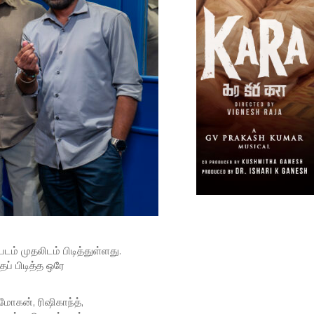
ம் முதலிடம் பிடித்துள்ளது.
ைப் பிடித்த ஒரே
ோகன், ரிஷிகாந்த்,