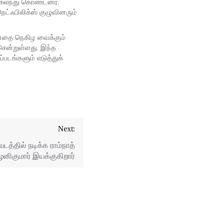
ர் கலந்து கொண்டனர்.
ட்ஃபிலிக்ஸ் குழுவினரும்
 மனதை நெகிழ வைக்கும்
ென்றுள்ளது. இந்த
்படங்களும் எடுத்துக்
Next:
த்தில் நடிக்க ராம்நாத்
ழனிகுமார் இயக்குகிறார்