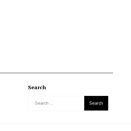
Search
Search
for: