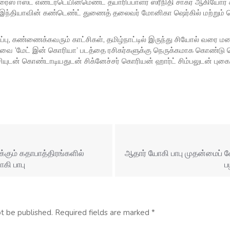
ம் ரைஸ் ஈஸ்ட் எண்டர்டெயின்மெண்ட் தயாரிப்பாளர் ஸ்ரீநிதி சாகர் ஆகியோ
 இந்தியாவின் கண்டெண்ட் துணைத் தலைவர் மோனிகா ஷெர்கில் மற்றும் நெ
ப்பு, கண்ணைக்கவரும் காட்சிகள், தமிழ்நாட்டில் இருந்து சியோல் வரை
 ‘மேட் இன் கொரியா’ படத்தை ரசிகர்களுக்கு நெருக்கமாக கொண்டு ச
சியுடன் கொண்டாடியதுடன் சிக்னேச்சர் கொரியன் ஹார்ட் சிம்பலுடன் புகைப
்கும் கதாபாத்திரங்களில்
ஆதார் யோகி பாபு முதன்மைப் வேட
ோகி பாபு
ப
ot be published.
Required fields are marked
*