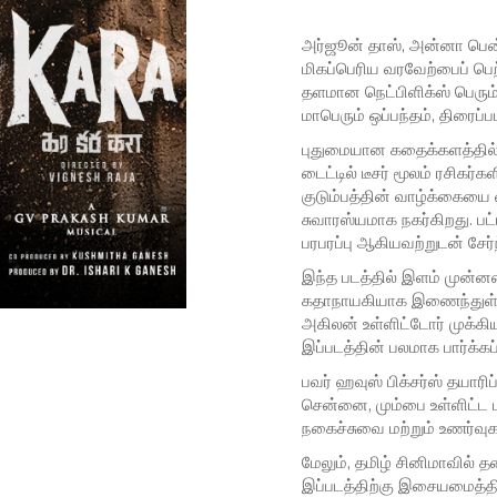
அர்ஜூன் தாஸ், அன்னா பென், ய
மிகப்பெரிய வரவேற்பைப் பெற்
தளமான நெட்பிளிக்ஸ் பெரும
மாபெரும் ஒப்பந்தம், திரைப்ப
புதுமையான கதைக்களத்தில்
டைட்டில் டீசர் மூலம் ரசிகர்
குடும்பத்தின் வாழ்க்கையை
சுவாரஸ்யமாக நகர்கிறது. பட
பரபரப்பு ஆகியவற்றுடன் சேர்
இந்த படத்தில் இளம் முன்
கதாநாயகியாக இணைந்துள்ளார்
அகிலன் உள்ளிட்டோர் முக்கிய
இப்படத்தின் பலமாக பார்க்கப
பவர் ஹவுஸ் பிக்சர்ஸ் தயாரி
சென்னை, மும்பை உள்ளிட்ட ப
நகைச்சுவை மற்றும் உணர்வுக
மேலும், தமிழ் சினிமாவில்
இப்படத்திற்கு இசையமைத்தி