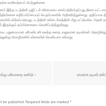
ல்ல வரவேற்பைப் பெற்றுள்ளன.
னம் இந்த படத்தின் டிஜிட்டல் உரிமையை கைப்பற்றியிருப்பது திரை வட்டாரத்த
்தியிலான எதிர்பார்ப்பையும் பெரும்பளவில் அதிகரித்துள்ளது. குறிப்பாக 
வில் விற்கப்படுவது, படத்தின் உள்ளடக்கத்தின் மீது மட்டுமல்ல, அதன் நடி
் இருக்கும் நம்பிக்கையை வெளிப்படுத்துகிறது.
சுவை, புதுமையான ஃபேண்டஸி கலந்த கதை, வலுவான நடிகர்கள், தொழில்நு
ம் தெலுங்கு மொழிகளில் விரைவில் வெளியாக உள்ளது.
எனக்கு மரியாதை உண்டு –
ராமராக நடிகர் ரன்ப
ot be published.
Required fields are marked
*