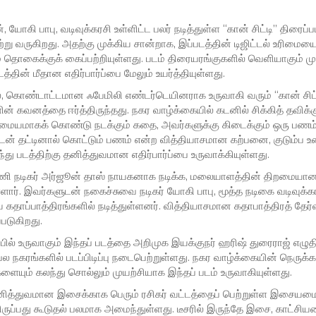
ோகி பாபு, வடிவுக்கரசி உள்ளிட்ட பலர் நடித்துள்ள “கான் சிட்டி” திரைப்ப
று வருகிறது. அதற்கு முக்கிய சான்றாக, இப்படத்தின் டிஜிட்டல் உரிமையை 
் தொகைக்குக் கைப்பற்றியுள்ளது. படம் திரையரங்குகளில் வெளியாகும் ம
டத்தின் மீதான எதிர்பார்ப்பை மேலும் உயர்த்தியுள்ளது.
, கொண்டாட்டமான ஃபேமிலி எண்டர்டெயினராக உருவாகி வரும் “கான் சிட
களின் கவனத்தை ஈர்த்திருந்தது. நகர வாழ்க்கையில் கடனில் சிக்கித் தவிக்கு
 மையமாகக் கொண்டு நடக்கும் கதை, அவர்களுக்கு கிடைக்கும் ஒரு பணம் அ
்டன் தட்டினால் கொட்டும் பணம் என்ற வித்தியாசமான கற்பனை, குடும்ப உ
ந்து படத்திற்கு தனித்துவமான எதிர்பார்ப்பை உருவாக்கியுள்ளது.
னணி நடிகர் அர்ஜூன் தாஸ் நாயகனாக நடிக்க, மலையாளத்தின் திறமைய
. இவர்களுடன் நகைச்சுவை நடிகர் யோகி பாபு, மூத்த நடிகை வடிவுக்கரச
 கதாப்பாத்திரங்களில் நடித்துள்ளனர். வித்தியாசமான கதாபாத்திரத் தேர்வு
்படுகிறது.
ப்பில் உருவாகும் இந்தப் படத்தை அறிமுக இயக்குநர் ஹரிஷ் துரைராஜ் எழுதி
ல நகரங்களில் படப்பிடிப்பு நடைபெற்றுள்ளது. நகர வாழ்க்கையின் நெருக்க
ளையும் கலந்து சொல்லும் முயற்சியாக இந்தப் படம் உருவாகியுள்ளது.
 தனித்துவமான இசைக்காக பெரும் ரசிகர் வட்டத்தைப் பெற்றுள்ள இசையமை
ருப்பது கூடுதல் பலமாக அமைந்துள்ளது. டீசரில் இருந்தே இசை, காட்சிய