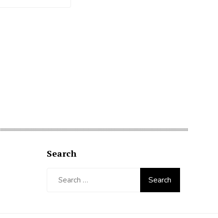
Search
Search
for: