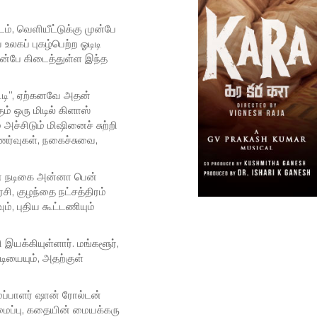
டம், வெளியீட்டுக்கு முன்பே
உலகப் புகழ்பெற்ற ஓடிடி
ுன்பே கிடைத்துள்ள இந்த
்டி”, ஏற்கனவே அதன்
ம் ஒரு மிடில் கிளாஸ்
ச்சிடும் மிஷினைச் சுற்றி
ணர்வுகள், நகைச்சுவை,
ான நடிகை அன்னா பென்
ி, குழந்தை நட்சத்திரம்
ம், புதிய கூட்டணியும்
 இயக்கியுள்ளார். மங்களூர்,
டியையும், அதற்குள்
ப்பாளர் ஷான் ரோல்டன்
மைப்பு, கதையின் மையக்கரு