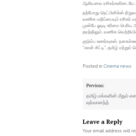
ஆகியவை ரசிகர்களிடையே ந
தற்போது நெட்பிளிக்ஸ் நிறுவ
வணிக மதிப்பையும் ரசிகர் மத
முன்பே ஓடிடி உரிமை பெரிய அள
தரத்திலும், வணிக வெற்றியில
குடும்ப உணர்வுகள், நகைச்
“கான் சிட்டி”, தமிழ் மற்று
Posted in
Cinema news
Post
Previous:
navigation
தமிழ் மக்களின் மீதும் 
ஷர்வானந்த்
Leave a Reply
Your email address will n