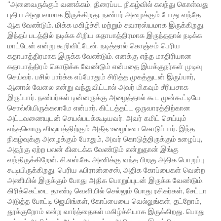
“அனைவருக்கும் வணக்கம், திரைப்பட நிகழ்வில் கலந்து கொள்வது
புதிய அனுபவமாக இருக்கிறது. நண்பர் அழைக்கும் போது வந்தே
ஆக வேண்டும். மிக்க மகிழ்ச்சி மற்றும் சுவாரஸ்யமாக இருக்கிறது.
இந்தப் படத்தில் நடிக்க சிறிய கதாபாத்திரமாக இருந்ததால் நடிக்க
மாட்டேன் என்று கூறிவிட்டேன். நடித்தால் கொஞ்சம் பெரிய
கதாபாத்திரமாக இருக்க வேண்டும். எனக்கு எந்த மாதிரியான
கதாபாத்திரம் கொடுக்க வேண்டும் என்பதை இயக்குநர்கள் முடிவு
செய்வர். பசில் பார்க்க எப்போதும் சிரித்த முகத்துடன் இருப்பார்,
ஆனால் வேலை என்று வந்துவிட்டால் அவர் மிகவும் சீரியசாக
இருப்பார். நண்பர்கள் டின்னருக்கு அழைத்தால் கூட முன்கூட்டியே
சொல்லியிருக்கலாமே என்பார். கிட்டத்தட்ட ஒருவாரத்திற்கான
அட்டவணையுடன் செயல்படக்கூடியவர். அவர் கமிட் செய்யும்
எந்தவொரு விஷயத்திற்கும் அதீத உழைப்பை கொடுப்பார். இந்த
நிகழ்வுக்கு அழைக்கும் போதும், அவர் கொடுத்திருக்கும் உழைப்பு,
அதற்கு ஏற்ற பலன் கிடைக்க வேண்டும் என்றுதான் இங்கு
வந்திருக்கிறேன். சி.எஸ்.கே. அணிக்கு வந்த பிறகு அதிக பொறுப்பு
கூடியிருக்கிறது. பெரிய ஃபிரான்சைஸ், அதிக கோப்பைகள் வென்ற
அணியில் இருக்கும் போது அதிக பொறுப்புடன் இருக்க வேண்டும்.
கிரிக்கெட்டை தாண்டி வெளியில் செல்லும் போது ரசிகர்கள், சேட்டா
அடுத்த போட்டி ஜெயிங்கள், கோப்பையை வெல்லுங்கள், தட்றோம்,
தூக்குறோம் என்ற வார்த்தைகள் மகிழ்ச்சியாக இருக்கிறது. பொது