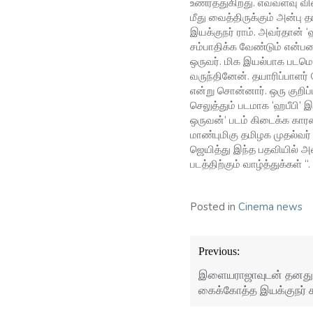
உணர்த்துகிறது. எவ்வளவு வி
மீது வைத்திருக்கும் அன்பு
இயக்குநர் ராம். அவர்தான் ‘
சம்பாதிக்க வேண்டும் என்ப
ஒருவர். மிக இயல்பாக படமெட
வருந்தினேன். தயாரிப்பாளர
என்று சொன்னார். ஒரு குறிப
செலுத்தும் படமாக ‘ஹபீபி’ 
ஒருவன்’ படம் கிடைக்க காரண
மாண்புமிகு தமிழக முதல்வர
ஜெயித்து இந்த பதவியில் அவ
படத்திற்கும் வாழ்த்துக்கள் “.
Posted in
Cinema news
Post
Previous:
navigation
இளையராஜாவுடன் தனது ப
கைக்கோத்த இயக்குநர் கார்