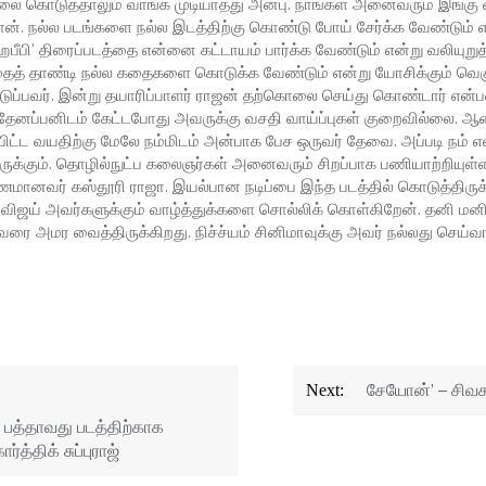
லை கொடுத்தாலும் வாங்க முடியாதது அன்பு. நாங்கள் அனைவரும் இங்கு வந
 தான். நல்ல படங்களை நல்ல இடத்திற்கு கொண்டு போய் சேர்க்க வேண்டும்
ஹபீபி’ திரைப்படத்தை என்னை கட்டாயம் பார்க்க வேண்டும் என்று வலியுறுத்
தைத் தாண்டி நல்ல கதைகளை கொடுக்க வேண்டும் என்று யோசிக்கும் வெகு 
ுப்பவர். இன்று தயாரிப்பாளர் ராஜன் தற்கொலை செய்து கொண்டார் என்பத
் தேனப்பனிடம் கேட்டபோது அவருக்கு வசதி வாய்ப்புகள் குறைவில்லை. ஆன
்பிட்ட வயதிற்கு மேலே நம்மிடம் அன்பாக பேச ஒருவர் தேவை. அப்படி நம் எ
இருக்கும். தொழில்நுட்ப கலைஞர்கள் அனைவரும் சிறப்பாக பணியாற்றியுள்ள
மானவர் கஸ்தூரி ராஜா. இயல்பான நடிப்பை இந்த படத்தில் கொடுத்திருக்
் விஜய் அவர்களுக்கும் வாழ்த்துக்களை சொல்லிக் கொள்கிறேன். தனி ம
ரை அமர வைத்திருக்கிறது. நிச்ச்யம் சினிமாவுக்கு அவர் நல்லது செய்வார
சேயோன்’ – சிவகார
Next:
த்தாவது படத்திற்காக
த்திக் சுப்புராஜ்