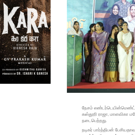
நேசம் எண்டர்டெயின்மெண்ட்,
கஸ்தூரி ராஜா, மாளவிகா மனோஜ
நடைபெற்றது.
நடிகர் பார்த்திபன் பேசிய