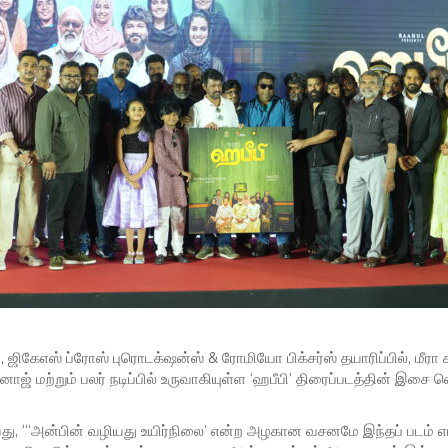
 ஜிகேஎஸ் ப்ரோஸ் புரொடக்‌ஷன்ஸ் & ரோமியோ பிக்சர்ஸ் தயாரிப்பில், மீரா
் மற்றும் பலர் நடிப்பில் உருவாகியுள்ள ‘ஹபீபி’ திரைப்படத்தின் இசை வ
தாவது, “‘அன்பின் வழியது உயிர்நிலை’ என்ற அழகான வசனமே இந்தப் படம் 