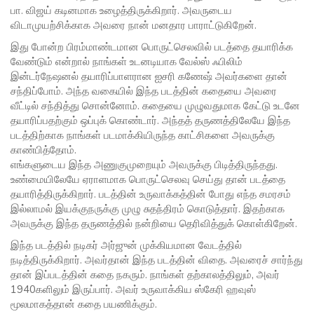
பா. விஜய் கடினமாக உழைத்திருக்கிறார். அவருடைய
விடாமுயற்சிக்காக அவரை நான் மனதார பாராட்டுகிறேன்.
இது போன்ற பிரம்மாண்டமான பொருட்செலவில் படத்தை தயாரிக்க
வேண்டும் என்றால் நாங்கள் உடனடியாக வேல்ஸ் ஃபிலிம்
இன்டர்நேஷனல் தயாரிப்பாளரான ஐசரி கணேஷ் அவர்களை தான்
சந்திப்போம். அந்த வகையில் இந்த படத்தின் கதையை அவரை
வீட்டில் சந்தித்து சொன்னோம். கதையை முழுவதுமாக கேட்டு உடனே
தயாரிப்பதற்கும் ஒப்புக் கொண்டார். அந்தத் தருணத்திலேயே இந்த
படத்திற்காக நாங்கள் படமாக்கியிருந்த காட்சிகளை அவருக்கு
காண்பித்தோம்.
எங்களுடைய இந்த அணுகுமுறையும் அவருக்கு பிடித்திருந்தது.
உண்மையிலேயே ஏராளமாக பொருட்செலவு செய்து தான் படத்தை
தயாரித்திருக்கிறார். படத்தின் உருவாக்கத்தின் போது எந்த சமரசம்
இல்லாமல் இயக்குநருக்கு முழு சுதந்திரம் கொடுத்தார். இதற்காக
அவருக்கு இந்த தருணத்தில் நன்றியை தெரிவித்துக் கொள்கிறேன்.
இந்த படத்தில் நடிகர் அர்ஜுன் முக்கியமான வேடத்தில்
நடித்திருக்கிறார். அவர்தான் இந்த படத்தின் விதை. அவரைச் சார்ந்து
தான் இப்படத்தின் கதை நகரும். நாங்கள் தற்காலத்திலும், அவர்
1940களிலும் இருப்பார். அவர் உருவாக்கிய ஸ்கேரி ஹவுஸ்
மூலமாகத்தான் கதை பயணிக்கும்.