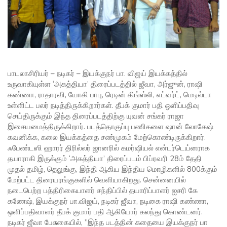
பாடலாசிரியர் – நடிகர் – இயக்குநர் பா. விஜய் இயக்கத்தில்
உருவாகியுள்ள ‘அகத்தியா’ திரைப்படத்தில் ஜீவா, அர்ஜுன், ராஷி
கண்ணா, ராதாரவி, யோகி பாபு, ரெடின் கிங்ஸ்லி, எட்வர்ட், மெடில்டா
உள்ளிட்ட பலர் நடித்திருக்கிறார்கள். தீபக் குமார் பதி ஒளிப்பதிவு
செய்திருக்கும் இந்த திரைப்படத்திற்கு யுவன் சங்கர் ராஜா
இசையமைத்திருக்கிறார். படத்தொகுப்பு பணிகளை ஷான் லோகேஷ்
கவனிக்க, கலை இயக்கத்தை சண்முகம் மேற்கொண்டிருக்கிறார்.
ஃபேண்டஸி ஹாரர் திரில்லர் ஜானரில் கமர்ஷியல் என்டர்டெய்னராக
தயாராகி இருக்கும் ‘அகத்தியா’ திரைப்படம் பிப்ரவரி 28ம் தேதி
முதல் தமிழ், தெலுங்கு, இந்தி ஆகிய இந்திய மொழிகளில் 800க்கும்
மேற்பட்ட திரையரங்குகளில் வெளியாகிறது. சென்னையில்
நடைபெற்ற பத்திரிகையாளர் சந்திப்பில் தயாரிப்பாளர் ஐசரி கே
கணேஷ், இயக்குநர் பா.விஜய், நடிகர் ஜீவா, நடிகை ராஷி கண்ணா,
ஒளிப்பதிவாளர் தீபக் குமார் பதி ஆகியோர் கலந்து கொண்டனர்.
நடிகர் ஜீவா பேசுகையில், ”இந்த படத்தின் கதையை இயக்குநர் பா