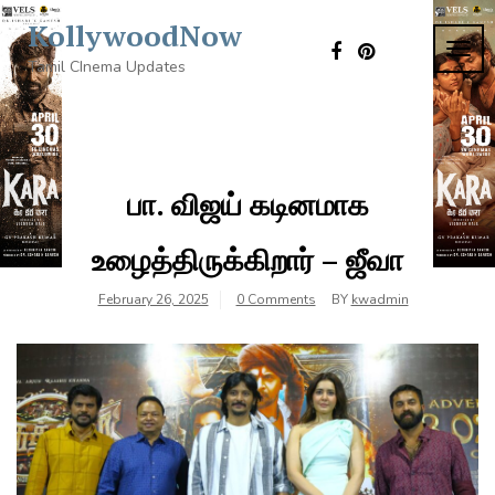
Skip
KollywoodNow
to
TOG
content
Tamil CInema Updates
NAVI
பா. விஜய் கடினமாக
உழைத்திருக்கிறார் – ஜீவா
February 26, 2025
0 Comments
BY
kwadmin