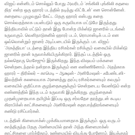
விஜய் என்னிடம் சொல்லும் போது அவரிடம் ‘சங்கிலி புங்கிலி கதவை
திற’ என்ற ஒரு ஹாரர் படத்தில் நடித்து விட்டேன்’ என சொன்னேன்.
கதையை முழுவதும் கேட்ட பிறகு ஹாரர் என்பது கதை
சொல்வதற்காக பயன்படும் ஒரு கருவியாக மட்டுமே இருந்தது.
இந்தியாவில் மட்டும் தான் இது போன்ற மிக்ஸ்டு ஜானரில் படங்கள்
உருவாகும். வெளிநாடுகளில் ஹாரர் படம், ரொமான்டிக் படம் என
ஒவ்வொன்றும் ஜானர் அடிப்படையில் இருக்கும். பா. விஜய்
‘அகத்தியா’ படத்தை இந்திய ரசிகர்கள் ரசிக்கும் வகையில் மிக்ஸ்டு
ஜானரில் தான் உருவாக்கியிருக்கிறார். இந்தப் படத்தில் ஒரு
நல்லதொரு மெசேஜும் இருக்கிறது. இந்த விஷயம் மக்களை
சென்றடைந்தால் நன்றாக இருக்கும் என எண்ணினோம். அதற்காக
ஹாரர் – திரில்லர் – காமெடி – ஆக்ஷன்- அனிமேஷன்- ஃபேண்டஸி-
இவற்றின் கலவையாக அனைத்து தரப்பு ரசிகர்களையும் கவரும்
வகையில் குறிப்பாக குழந்தைகளுக்கும் சென்றடைய வேண்டும் என்ற
எண்ணத்தில் இந்த படம் உருவாகி இருக்கிறது. குழந்தைகள்
முதன்முறையாக தமிழில் இப்படி ஒரு சர்வதேச தரத்துடன் கூடிய
கிராபிக்ஸ் காட்சிகளையும் அனிமேஷன் கதாபாத்திரங்களையும்
கண்டு ரசிப்பார்கள்.
படத்தின் கிளைமாக்ஸ் முக்கியமானதாக இருக்கும். ஒரு வருடம்
காத்திருந்த பிறகு அண்மையில் தான் அந்த கிளைமாக்ஸ்
காட்சிகளை பார்த்தோம். உண்மையில் வியந்து போனோம். இயக்குநர்