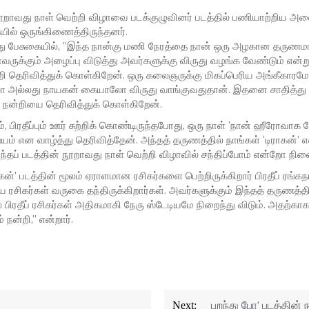
நூறாவது நாள் வெற்றி விழாவை படக்குழுவினர் படத்தில் பணியாற்றிய அன
ில் ஒருங்கிணைத்திருந்தனர்.
்து பேசுகையில், ”இந்த நான்கு மணி நேரத்தை நான் ஒரு அழகான தருணமா
ுக்கும் அழைப்பு விடுத்து அவர்களுக்கு விருது வழங்க வேண்டும் என்
ன்றி தெரிவித்துக் கொள்கிறேன். ஒரு கலைஞருக்கு மிகப்பெரிய அங்கீகார
 அல்லது நாயகன் கையாலோ விருது வாங்குவதுதான். இதனை சாதித்து க
ன் நன்றியை தெரிவித்துக் கொள்கிறேன்.
ம், பிரதீப்பும் ஊர் சுற்றிக் கொண்டிருந்தபோது, ஒரு நாள் ‘நான் ஹீரோவாக ப
் என வாழ்த்து தெரிவித்தேன். அந்தத் தருணத்தில் நாங்கள் ‘டிராகன்’ 
ப் படத்தின் நூறாவது நாள் வெற்றி விழாவில் சந்திப்போம் என்றோ நினைத
ாகன்’ படத்தின் மூலம் ஏராளமான ரசிகர்களை பெற்றிருக்கிறார் பிரதீப் ரங்
ரசிகர்கள் வருகை தந்திருக்கிறார்கள். அவர்களுக்கும் இந்தத் தருணத்தி
 பிரதீப் ரசிகர்கள் அதிகமாகி நேரு ஸ்டேடியமே நிறைந்து விடும். அதற்காகவ
நன்றி,” என்றார்.
பறந்து போ’ படத்தின் ந
Next: