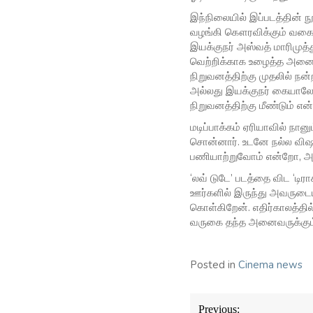
இந்நிலையில் இப்படத்தின் 
வழங்கி கௌரவிக்கும் வகைய
இயக்குநர் அஸ்வத் மாரிமுத
வெற்றிக்காக உழைத்த அனைவர
நிறுவனத்திற்கு முதலில் ந
அல்லது இயக்குநர் கையாலோ
நிறுவனத்திற்கு மீண்டும் எ
மடிப்பாக்கம் ஏரியாவில் நானு
சொன்னார். உடனே நல்ல விஷயம
பணியாற்றுவோம் என்றோ, அந்த
‘லவ் டுடே’ படத்தை விட ‘டிர
ஊர்களில் இருந்து அவருடைய 
கொள்கிறேன். எதிர்காலத்தில்
வருகை தந்த அனைவருக்கும் 
Posted in
Cinema news
Post
Previous: