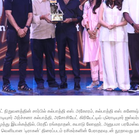
் நிறுவனத்தின் சார்பில் கல்பாத்தி எஸ். அகோரம், கல்பாத்தி எஸ். கணேஷ், 
ுரொடியுசர் அர்ச்சனா கல்பாத்தி, அசோசியேட் கிரியேட்டிவ் புரொடியுசர் ஐஸ்
ுத்து இயக்கத்தில், பிரதீப் ரங்கநாதன், கயாடு லோஹர், அனுபமா பரமேஸ்வர
்து வெளியான ‘டிராகன்’ திரைப்படம் ரசிகர்களின் பேராதரவுடன் நூறாவது 