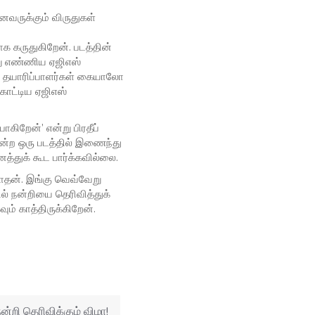
ைவருக்கும் விருதுகள்
க கருதுகிறேன். படத்தின்
று எண்ணிய ஏஜிஎஸ்
மே தயாரிப்பாளர்கள் கையாலோ
ாட்டிய ஏஜிஎஸ்
ோகிறேன்’ என்று பிரதீப்
என்ற ஒரு படத்தில் இணைந்து
்துக் கூட பார்க்கவில்லை.
கநாதன். இங்கு வெவ்வேறு
ல் நன்றியை தெரிவித்துக்
ும் காத்திருக்கிறேன்.
ன்றி தெரிவிக்கும் விழா!