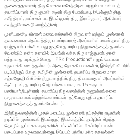
துணைத்தலைவர் திரு மோகன மகேந்திரன் மற்றும் மாமன் படத்
தயாரிப்பாளர் திரு குமார், நடிகர் திரு யோகிபாபு, இயக்குநர் திரு
சுசீந்திரன், ராட்சசன் பட இயக்குனர் திரு இராம்குமார் ஆகியோர்
கலந்துகொண்டு வாழ்த்தினர்.
முனியாண்டி விலாஸ் உணவகங்களின் நிறுவனர் மற்றும் முன்னாள்
தலைவரான தெய்வத்திரு பாண்டியராஜ் அவர்களின் மகன் தான் திரு.
ராஜ்குமார். பள்ளி வயது முதலே தயாரிப்பு நிறுவனத்தைத் துவங்க
வேண்டும் என்ற கனவில் இயங்கி வந்த திரு ராஜ்குமார், தான்
பத்தாவது படிக்கும் பொது, “PRK Productions” எனும் பெயரை
உருவாக்கி வைத்துள்ளார். அதை நோக்கிய கனவில், இன்ஞ்சினியரிங்
படிப்பிற்குப் பிறகு, தமிழின் முன்னணி தயாரிப்பு நிறுவனமான
சத்யஜோதி பிலிம்ஸ் நிறுவனத்தில், திரு தியாகராஜன் அவர்களின்
ஆசியுடன், தயாரிப்பு மேற்பார்வையாளராக 15 வருடம்
பணியாற்றியுள்ளார். தயாரிப்பு நிறுவனத்தின் நுணுக்கங்களை
முழுமையாகக் கற்றுக்கொண்டவர், தற்போது புதிய தயாரிப்பு
நிறுவனத்தைத் துவங்கியுள்ளார்.
இந்நிறுவனத்தின் முதல் படைப்பு, முன்னணி நட்சத்திர நடிகரின்
நடிப்பில், முன்னணி இயக்குநர் இயக்கத்தில், தமிழின் சிறந்த
தொழில் நுட்ப கலைஞர்களின் பங்களிப்பில், மிகப்பிரம்மாண்ட
படைப்பாக உருவாகவுள்ளது. இப்படம் பற்றிய மற்ற தகவல்கள்