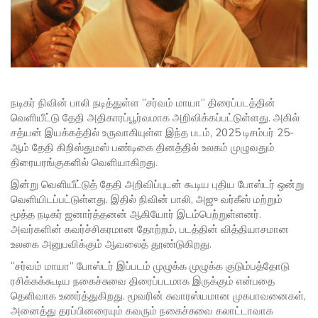
நடிகர் நிவின் பாலி நடித்துள்ள “சர்வம் மாயா” திரைப்படத்தின்
வெளியீட்டு தேதி அதிகாரப்பூர்வமாக அறிவிக்கப்பட்டுள்ளது. அகில்
சத்யன் இயக்கத்தில் உருவாகியுள்ள இந்த படம், 2025 டிசம்பர் 25-
ஆம் தேதி கிறிஸ்துமஸ் பண்டிகை தினத்தில் உலகம் முழுவதும்
திரையரங்குகளில் வெளியாகிறது.
இன்று வெளியீட்டுத் தேதி அறிவிப்புடன் கூடிய புதிய போஸ்டர் ஒன்று
வெளியிடப்பட்டுள்ளது. இதில் நிவின் பாலி, அஜு வர்கீஸ் மற்றும்
மூத்த நடிகர் ஜனார்த்தனன் ஆகியோர் இடம்பெற்றுள்ளனர்.
அவர்களின் கவர்ச்சிகரமான தோற்றம், படத்தின் வித்தியாசமான
உலகை அனுபவிக்கும் ஆவலைத் தூண்டுகிறது.
“சர்வம் மாயா” போஸ்டர் இப்படம் முழுக்க முழுக்க குடும்பத்தோடு
ரசிக்கக்கூடிய நகைச்சுவை திரைப்படமாக இருக்கும் என்பதை
தெளிவாக உணர்த்துகிறது. மூவரின் சுவாரஸ்யமான முகபாவனைகள்,
அனைத்து தரப்பினரையும் கவரும் நகைச்சுவை கலாட்டாவாக