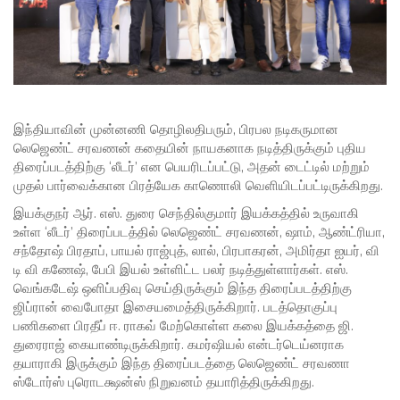
இந்தியாவின் முன்னணி தொழிலதிபரும், பிரபல நடிகருமான
லெஜெண்ட் சரவணன் கதையின் நாயகனாக நடித்திருக்கும் புதிய
திரைப்படத்திற்கு ‘லீடர்’ என பெயரிடப்பட்டு, அதன் டைட்டில் மற்றும்
முதல் பார்வைக்கான பிரத்யேக காணொலி வெளியிடப்பட்டிருக்கிறது.
இயக்குநர் ஆர். எஸ். துரை செந்தில்குமார் இயக்கத்தில் உருவாகி
உள்ள ‘லீடர்’ திரைப்படத்தில் லெஜெண்ட் சரவணன், ஷாம், ஆண்ட்ரியா,
சந்தோஷ் பிரதாப், பாயல் ராஜ்புத், லால், பிரபாகரன், அமிர்தா ஐயர், வி
டி வி கணேஷ், பேபி இயல் உள்ளிட்ட பலர் நடித்துள்ளார்கள். எஸ்.
வெங்கடேஷ் ஒளிப்பதிவு செய்திருக்கும் இந்த திரைப்படத்திற்கு
ஜிப்ரான் வைபோதா இசையமைத்திருக்கிறார். படத்தொகுப்பு
பணிகளை பிரதீப் ஈ. ராகவ் மேற்கொள்ள கலை இயக்கத்தை ஜி.
துரைராஜ் கையாண்டிருக்கிறார். கமர்ஷியல் என்டர்டெய்னராக
தயாராகி இருக்கும் இந்த திரைப்படத்தை லெஜெண்ட் சரவணா
ஸ்டோர்ஸ் புரொடக்ஷன்ஸ் நிறுவனம் தயாரித்திருக்கிறது.