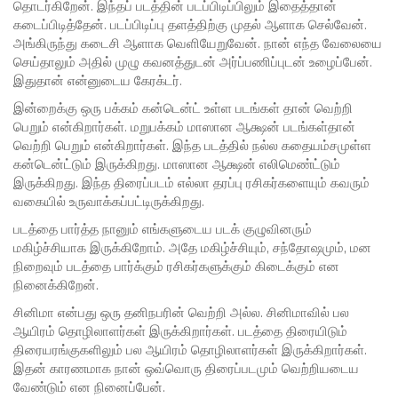
தொடர்கிறேன். இந்தப் படத்தின் படப்பிடிப்பிலும் இதைத்தான்
கடைப்பிடித்தேன். படப்பிடிப்பு தளத்திற்கு முதல் ஆளாக செல்வேன்.
அங்கிருந்து கடைசி ஆளாக வெளியேறுவேன். நான் எந்த வேலையை
செய்தாலும் அதில் முழு கவனத்துடன் அர்ப்பணிப்புடன் உழைப்பேன்.
இதுதான் என்னுடைய கேரக்டர்.
இன்றைக்கு ஒரு பக்கம் கன்டென்ட் உள்ள படங்கள் தான் வெற்றி
பெறும் என்கிறார்கள். மறுபக்கம் மாஸான ஆக்ஷன் படங்கள்தான்
வெற்றி பெறும் என்கிறார்கள். இந்த படத்தில் நல்ல கதையம்சமுள்ள
கன்டென்ட்டும் இருக்கிறது. மாஸான ஆக்ஷன் எலிமெண்ட்டும்
இருக்கிறது. இந்த திரைப்படம் எல்லா தரப்பு ரசிகர்களையும் கவரும்
வகையில் உருவாக்கப்பட்டிருக்கிறது.
படத்தை பார்த்த நானும் எங்களுடைய படக் குழுவினரும்
மகிழ்ச்சியாக இருக்கிறோம். அதே மகிழ்ச்சியும், சந்தோஷமும், மன
நிறைவும் படத்தை பார்க்கும் ரசிகர்களுக்கும் கிடைக்கும் என
நினைக்கிறேன்.
சினிமா என்பது ஒரு தனிநபரின் வெற்றி அல்ல. சினிமாவில் பல
ஆயிரம் தொழிலாளர்கள் இருக்கிறார்கள். படத்தை திரையிடும்
திரையரங்குகளிலும் பல ஆயிரம் தொழிலாளர்கள் இருக்கிறார்கள்.
இதன் காரணமாக நான் ஒவ்வொரு திரைப்படமும் வெற்றியடைய
வேண்டும் என நினைப்பேன்.