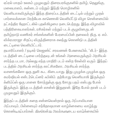
ஏப்ரல் மாதம் உலகம் முழுவதும் திரையரங்குகளில் தமிழ், தெலுங்கு,
மலையாளம், கன்னடம் மற்றும் இந்தி மொழிகளில்
வெளியாகவிருக்கும் இந்த திரைப்படத்தின் டைட்டில் மற்றும் முதல்
பார்வைக்கான பிரத்யேக காணொலி வெளியீட்டு விழா சென்னையில்
நட்சத்திர ஹோட்டலில் புதன்கிழமை நடைபெற்றது. இந்த விழாவில்
பத்திரிகையாளர்கள், ரசிகர்கள் மற்றும் படக் குழுவினருடன்
தமிழ்நாடு வணிகர் சங்கங்களின் பேரமைப்பின் தலைவர் திரு. ஏ. எம்.
விக்ரமராஜா சிறப்பு விருந்தினராக கலந்து கொண்டு படத்தின்
டைட்டிலை வெளியிட்டார்.
தயாரிப்பாளர் / நடிகர் லெஜண்ட் சரவணன் பேசுகையில், “லீடர்- இந்த
படத்தின் டைட்டிலை பார்த்தவுடன் உங்கள் அனைவருக்கும் அரசியல்
சார்ந்த படமா, அல்லது எந்த மாதிரி படம் என்ற கேள்வி வரும். இந்தப்
படத்தில் அரசியல் சார்ந்த காட்சிகளோ, அரசியல் சார்ந்த
வசனங்களோ ஒரு துளி கூட கிடையாது. இது முழுக்க முழுக்க ஒரு
கமர்ஷியல் என்டர்டெய்னர் ஃபிலிம். தற்போது வெளியாகி இருக்கும்
க்ளிம்ப்ஸ் ஒரு பானை சோற்றுக்கு ஒரு சோறு பதம் என்பது போல்
இருக்கும். இந்த படத்தின் எசன்ஸ் இதுதான். இதே போல் தான் படம்
முழுவதும் இருக்கும்.
இந்தப் படத்தின் கதை என்னவென்றால் ஒரு அப்பாவியான
அப்பாவும், பிள்ளையும் சந்தோஷமான வாழ்க்கையை வாழ்ந்து
கொண்டிருப்பார்கள். திடீரென்று அவர்களுடைய வாழ்க்கையில்