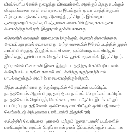
மிகப்பெரிய கேங்க் நுழைந்து விடுவார்கள். அதற்குப் பிறகு நடக்கும்
விஷயங்களை தான் என்னுடைய இயக்குநர் துரை செந்தில்குமார்
அற்புதமாக திரைக்கதை அமைத்திருக்கிறார். இன்றைய
தலைமுறையினருக்கு பிடித்தமான வகையில் திரைக்கதையை
அமைத்திருக்கிறார். இதுதான் முக்கியமானது.
ஏனெனில் கதைகள் ஏராளமாக இருக்கும். ஆனால் திரைக்கதை
அமைப்பது தான் சவாலானது. அந்த வகையில் இந்தப் படத்தில் முதல்
காட்சியிலிருந்து இறுதிக் காட்சி வரை ஒவ்வொரு காட்சியிலும்
இயக்குநர் துல்லியமாக செதுக்கி செதுக்கி உருவாக்கி இருக்கிறார்.
ஜிப்ரானின் பின்னணி இசை இந்தப் படத்திற்கு மிகப்பெரிய பலம்.
அதேபோல் படத்தின் கதையோட்டத்திற்கு தகுந்தாற்போல்
பாடல்களுக்கும் அவர் இசையமைத்திருக்கிறார்.
இந்த படத்திற்காக தூத்துக்குடியில் 40 நாட்கள் படப்பிடிப்பு
நடத்தினோம். அதன் பிறகு ஜார்ஜியா நாட்டில் 15 நாட்கள் படபிடிப்பு
நடத்தினோம். ஜெய்ப்பூர், சென்னை , ஊட்டி ஆகிய இடங்களிலும்
படப்பிடிப்பு நடத்தினோம்.‌ ஒவ்வொரு காட்சியிலும் ஒளிப்பதிவாளர்
வெங்கடேஷ் அற்புதமாக பணியாற்றி இருக்கிறார்.
சமீபத்தில் வெளியான ‘டிராகன்’ மற்றும் ‘ஜனநாயகன்’ படங்களில்
பணியாற்றிய எடிட்டர் பிரதீப் ராகவ் தான் இப்படத்திற்கும் எடிட்டராக