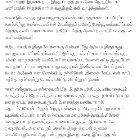
பணியாற்றி இருக்கிறார். இந்த படத்திலும் அவர் நேர்த்தியாக
பணியாற்றி இருக்கிறார் அவருக்கும் என் வாழ்த்துக்கள்.
கலை இயக்குநர் துரைராஜுக்கும் என் வாழ்த்துக்கள். படப்பிடிப்பு
தளத்திற்கு சண்டை பயிற்சி இயக்குநர் மகேஷ் மேத்யூ வந்துவிட்டால்
அந்தத் தளமே உற்சாகமடைந்திடும். அந்த அளவிற்கு உத்வேகத்துடன்
பணியாற்றுவார்.
சிறிய வயதில் இருந்தே எனக்கு சினிமா மீது ஆர்வம் இருந்தது.
என்னுடைய வீட்டில் உள்ள பிரிட்ஜில் ஒரு பக்கம் சல்மான் கான், ஒரு
பக்கம் ஷாருக்கான் ஆகியோரின் புகைப்படங்களை ஒட்டி இருப்பேன்.‌
என் தாயிடம் என்றைக்காவது ஒரு நாள் இவர்களைப் போல் நான்
ஸ்டார் ஆவேன் என சொல்லி இருக்கிறேன். இதைக் கேட்ட என் தாய்
‘சந்தோஷம்’ என்று சொல்லிவிட்டு சென்று விடுவார்.‌
நான் என்னுடைய தந்தையார் மீது மிகுந்த பக்தியும், மரியாதையும்
வைத்திருக்கிறேன். அதன் காரணமாக குடும்ப தொழிலில் ஈடுபட்டு,
என்னுடைய தந்தையாருடன் இணைந்து பணியாற்றத்
தொடங்கினேன். அதன் பிறகு என்னை நம்பி முழு பொறுப்பையும்
வழங்கி விட்டார். நான் கடுமையாக உழைக்கத்தொடங்கினேன்.
என்னுடைய நிறுவனத்தில் காலையில் முதல் ஆளாக உள்ளே
நுழைவேன். அனைவரும் சென்ற பிறகு கடைசி ஆளாக
வெளியேறுவேன். ஆரம்பம் முதல் இன்று வரை இப்படித்தான்