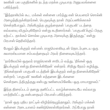
உலகின் பல பகுதிகளில் நடந்த மறக்க முடியாத அனுபவங்களை
பகிர்ந்தார்.
“இத்தாலியில் கூட மக்கள் என்னை பார்த்து என் பெயரைச் சொல்லி
அழைத்திருக்கிறார்கள். பெருவுக்கு நான் அறப்பணிக்காகச்
சென்றபோதும், அங்கிருந்த குழந்தைகள் ‘பாகுபலி’ படத்தை
எவ்வளவு விரும்புகிறோம் என்று கூறினார்கள். ‘பாகுபலி’க்குப் பிறகு
ஏற்பட்ட தாக்கம் சொல்ல முடியாத அளவுக்கு இருந்தது,” என்று
பிரபாஸ் தெரிவித்தார்.
மேலும் இயக்குநர் எஸ்.எஸ். ராஜமௌலியுடன் தொடர்புடைய ஒரு
சுவாரஸ்யமான சம்பவத்தையும் அவர் நினைவுகூர்ந்தார்.
“நார்வேயில் ஒருவர் ராஜமௌலி சாரிடம் வந்து, ‘நீங்கள் ஒரு
இயக்குநர் என்று நினைக்கிறேன்’ என்றார். சிறிது நேரம் கழித்து,
‘நீங்கள்தான் பாகுபலி படத்தின் இயக்குநர் என்று நினைக்கிறேன்’
என்றார். ‘பாகுபலி’ உலகின் எத்தனை இடங்களை
சென்றடைந்திருந்தது என்பது உண்மையிலேயே ஒரு மாயாஜாலம்.”
இந்த திரைப்படம் தனது தனிப்பட்ட வாழ்க்கையையே எவ்வாறு
மாற்றிவிட்டது என்பதையும் பிரபாஸ் பகிர்ந்தார்.
“நான் ஒரு புதிய நாட்டில் விழித்தெழுந்தாலும், அங்கும் மக்கள்
என்னை அடையாளம் கண்டுகொள்கிறார்கள். அப்போது நான்