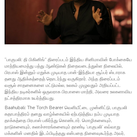
“பாகுபலி: தி பிகினிங்” திரைப்படம் இந்திய சினிமாவின் போக்கையே
மாற்றியமைத்து பத்து ஆண்டுகள் நிறைவடைந்துள்ள நிலையில்,
பிரபாஸ் இன்னும் மறுக்க முடியாத பான்-இந்தியா சூப்பர் ஸ்டாராக
தனது ஆதிக்கத்தைத் தொடர்ந்து வருகிறார். அந்த திரைப்படம்
வசூல் சாதனைகளை மட்டுமல்ல, உலகம் முழுவதும் அறியப்பட்ட
இந்திய நடிகர்களில் ஒருவராக பிரபாஸை மாற்றி, அவரை உலகளாவிய
நட்சத்திரமாக உயர்த்தியது.
Baahubali: The Torch Bearer வெளியீட்டை முன்னிட்டு, பாகுபலி
கதாபாத்திரம் தனது வாழ்க்கையில் ஏற்படுத்திய நம்ப முடியாத
தாக்கத்தை பிரபாஸ் பகிர்ந்து கொண்டார். மொழிகளையும்,
நாடுகளையும், கலாச்சாரங்களையும் தாண்டி ‘பாகுபலி’ எவ்வாறு
மக்களின் மனதில் இடம்பிடித்தது என்பதை நினைவுகூர்ந்த அவர்,