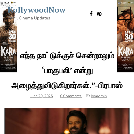
Skip
KollywoodNow
to
TOG
content
Tamil CInema Updates
NAVI
எந்த நாட்டுக்குச் சென்றாலும்
‘பாகுபலி’ என்று
அழைத்துவிடுகிறார்கள்.”-பிரபாஸ்
June 29, 2026
0 Comments
BY
kwadmin