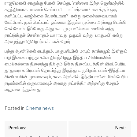
ராஜமௌலி சாருக்கு போன் செய்து, ‘என்னை இந்த ஜென்மத்தில்
சுதந்திரமாக பயணம் செய்ய விட மாட்டீர்களா? எனக்கும் ஒரு
தனிப்பட்ட வாழ்க்கை வேண்டாமா?’ என்று நகைச்சுவையாகக்
கேட்பேன். முன்பெல்லாம் ஓய்வாக இருக்க மும்பை அல்லது டெல்லி
செல்வோம். இப்போது அது கூட முடியவில்லை. உலகின் எந்த
நாட்டுக்குச் சென்றாலும் யாராவது ஒருவர் வந்து ‘பாகுபலி’ என்று
அழைத்துவிடுகிறார்கள்.” என்கிறார்.
பத்து ஆண்டுகள் கடந்தும், பாகுபலியின் மரபும் தாக்கமும் இன்னும்
ஈடு இணையற்றதாகவே திகழ்கிறது. இந்திய சினிமாவின்
மைல்கல்லாக நிலைத்து நிற்கும் இந்த திரைப்படத்தின் மிகப்பெரிய
தூதுவராக பிரபாஸ் தொடர்ந்து இருந்து வருகிறார். பான்-இந்தியா
சினிமாவின் முகமாகவும், உலக அரங்கில் இந்தியாவின் மிகப்பெரிய
நடிகர்களில் ஒருவராகவும் அவரது நட்சத்திர அந்தஸ்து மேலும்
வலுவடைந்துள்ளது.
Posted in
Cinema news
Post
Previous:
Next:
navigation