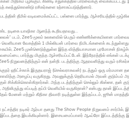
ள் அதிகம் புழங்கும், கிண்டி சதுக்கத்தில் பார்வைக்கு வைக்கப்பட்டது. இந
த் கலந்துகொண்டு ரசிகர்களை உற்சாகப்படுத்தினார்.
படத்தின் தீமில் வடிவமைக்கப்பட்ட பஸ்ஸை பார்த்து, ஆச்சரியத்தில் மூழ்க
கொண்ட நடிகை யாஷிகா ஆனந்த் கூறியதாவது…
 லெவல்” படம், Zee5 மூலம் உலகளவில் பெரும் எண்ணிக்கையிலான பார்வ
 வெளியான வேகத்தில் 1 மில்லியன் பார்வை நிமிடங்களைக் கடந்துள்ளது ம
வகையில், Zee5 முன்னெடுத்துள்ள இந்த வித்தியாசமான புரமோசன் நிகழ்ச்சி
வமைப்பை, பார்த்து மிகுந்த ஆச்சரியப்பட்டேன். இந்நேரத்தில் எங்கள் படக்
ee5 நிறுவனத்திற்கும் என் நன்றி. படத்திற்கு ஆதரவளித்து வரும் ரசிகர்க
நர் ஹிட்ச்காக் இருதயராஜ் (செல்வராகவன்) நடத்தும் ஒரு மர்மமான தனி
ஸ்ஸாவிற்கு அழைப்பு வருகிறது. அவனுக்குத் தெரியாமல் அவன் குடும்பம் அ
குள் சிக்கிக்கொள்கிறார்கள். அந்த படத்திற்குள் செல்லும் கிஸ்ஸா, தன் க
 அதிலிருந்து எப்படித் தப்பி வெளியில் வருகிறான்? என்பது தான் இப்படத்த
வ் மேனன் மற்றும் கீதிகா திவாரி நடித்துள்ள இந்தப்படம், ஜூன் மாதத்தின்
நட்சத்திர நடிகர் ஆர்யா தனது The Show People நிறுவனம் சார்பில், இப
த் இப்படத்தை இயக்கியுள்ளார். இசையமைப்பாளர் ஆஃப்ரோ இப்படத்திற்கு