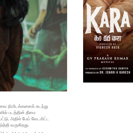
ார்வை நிமிடங்களைக் கடந்து
ஸில் படத்தின் தீமை
டு, அதில் பேய் வேடமிட்ட
ுத்தி வருகிறது.