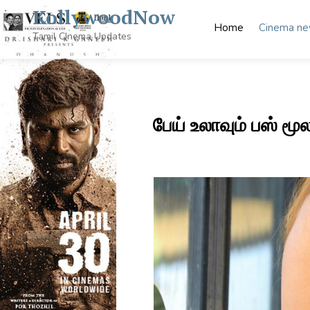
Skip
KollywoodNow
to
Home
Cinema n
content
Tamil CInema Updates
பேய் உலாவும் பஸ் மூ