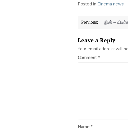
Posted in
Cinema news
Post
ஜின் – விமர்
Previous:
navigation
Leave a Reply
Your email address will n
Comment
*
Name
*