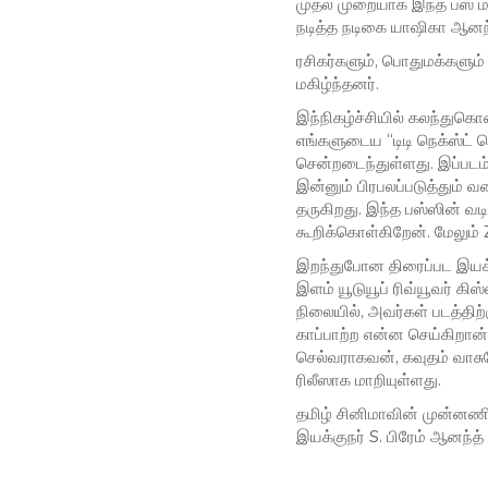
முதல் முறையாக இந்த பஸ் மக்க
நடித்த நடிகை யாஷிகா ஆனந்
ரசிகர்களும், பொதுமக்களும் 
மகிழ்ந்தனர்.
இந்நிகழ்ச்சியில் கலந்து
எங்களுடைய “டிடி நெக்ஸ்ட்
சென்றடைந்துள்ளது. இப்படம்
இன்னும் பிரபலப்படுத்தும் 
தருகிறது. இந்த பஸ்ஸின் வடி
கூறிக்கொள்கிறேன். மேலும் Z
இறந்துபோன திரைப்பட இயக்கு
இளம் யூடுயூப் ரிவ்யூவர் கி
நிலையில், அவர்கள் படத்திற்
காப்பாற்ற என்ன செய்கிறான்,
செல்வராகவன், கவுதம் வாசுதே
ரிலீஸாக மாறியுள்ளது.
தமிழ் சினிமாவின் முன்னணி 
இயக்குநர் S. பிரேம் ஆனந்